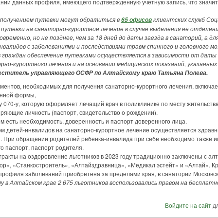
ании данных профиля, имеющего подтвержденную учетную запись, что значит
 получением путевки могут обратиться в
клиентских служб Соц
65 офисов
 путевки на санаторно-курортное лечение в случае выделения ее отделе
временно, но не позднее, чем за 18 дней до даты заезда в санаторий, а д
нвалидов с заболеваниями и последствиями травм спинного и головного мозга
 граждан обеспечение путевками осуществляется в зависимости от даты 
но-курортного лечения и на основании медицинских показаний, указанных
еститель управляющего ОСФР по Алтайскому краю Татьяна Полева.
нтов, необходимых для получения санаторно-курортного лечения, включает
нной формы,
070-у, которую оформляет лечащий врач в поликлинике по месту жительства
яющие личность (паспорт, свидетельство о рождении).
м есть необходимость, доверенность и паспорт доверенного лица.
 детей-инвалидов на санаторно-курортное лечение осуществляется здрав
т. При обращении родителей ребенка-инвалида при себе необходимо также и
о паспорт, паспорт родителя.
кты на оздоровление льготников в 2023 году традиционно заключены с ал
р», «Станкостроитель», «Алтайздравница», «Медикал эстейт» и «Алтай». Кро
 профиля заболеваний приобретена за пределами края, в санатории Московск
оду в Алтайском крае 2 675 льготников воспользовались правом на бесплат
Войдите на сайт
дл