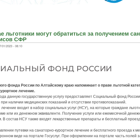
ае льготники могут обратиться за получением са
фисов СФР
/01/2023 - 08:10
го фонда России по Алтайскому краю напоминает о праве льготной катег
курортное лечение.
да данную государственную услугу предоставляет Социальный фонд России
 при наличии медицинских показаний и отсутствии противопоказаний.
чение входит в набор социальных услуг (НСУ), на которые граждане льгот
рме или их денежном эквиваленте. Получение услуги или ежемесячной денеж
. В состав НСУ также входят лекарственные препараты и бесплатный проезд
ении путевки на санаторно-курортное лечение и бесплатного проезда к ме
ронном виде на портале Госуслуг. При оформлении на портале часть полей 