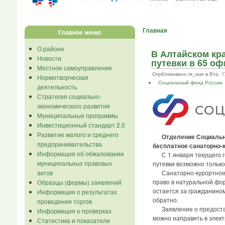
Главная
Главное меню
О районе
В Алтайском кр
Новости
путевки в 65 о
Местное самоуправление
Опубликовано re_user в Втр, 17
Нормотворческая
Социальный фонд России
деятельность
Стратегия социально-
экономического развития
Муниципальные программы
Инвестиционный стандарт 2.0
Развитие малого и среднего
Отделение Социально
предпринимательства
бесплатное санаторно-
Информация об обжаловании
С 1 января текущего го
муниципальных правовых
путевки возможно только
Санаторно-курортное ле
актов
право в натуральной фо
Образцы (формы) заявлений
остается за гражданином
Информация о результатах
обратно.
проведения торгов
Заявление о предоставл
Информация о проверках
можно направить в элект
Статистика и показатели