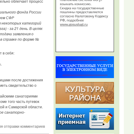
ельно облегчает процесс
иального фонда России
нием СФР
ля некоторых категорий
) - за 21 день. В целях
подачи заявления о
 в справке по форме №
 в себя:
,
ницами после достижения
меть свидетельство о
тайскими санаториями
ме того часть путевок
ой и Самарской области.
ное санаторно-
я отправки комментариев