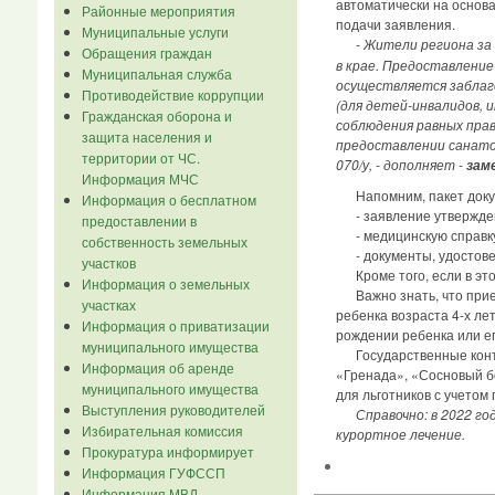
автоматически на основ
Районные мероприятия
подачи заявления.
Муниципальные услуги
- Жители региона за
Обращения граждан
в крае. Предоставление
Муниципальная служба
осуществляется заблаго
Противодействие коррупции
(для детей-инвалидов, и
Гражданская оборона и
соблюдения равных прав
защита населения и
предоставлении санатор
территории от ЧС.
070/у, - дополняет -
зам
Информация МЧС
Напомним, пакет докуме
Информация о бесплатном
- заявление утвержде
предоставлении в
- медицинскую справку 
собственность земельных
- документы, удостовер
участков
Кроме того, если в это
Информация о земельных
Важно знать, что прием
участках
ребенка возраста 4-х ле
Информация о приватизации
рождении ребенка или ег
муниципального имущества
Государственные контра
Информация об аренде
«Гренада», «Сосновый бо
муниципального имущества
для льготников с учетом
Выступления руководителей
Справочно: в 2022 г
Избирательная комиссия
курортное лечение.
Прокуратура информирует
Информация ГУФССП
Информация МВД