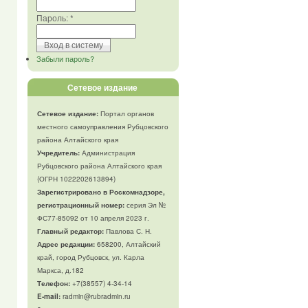
Пароль:
*
Забыли пароль?
Сетевое издание
Сетевое издание:
Портал органов
местного самоуправления Рубцовского
района Алтайского края
Учредитель:
Администрация
Рубцовского района Алтайского края
(ОГРН 1022202613894)
Зарегистрировано в Роскомнадзоре,
регистрационный номер:
серия Эл №
ФС77-85092 от 10 апреля 2023 г.
Главный редактор:
Павлова С. Н.
Адрес редакции:
658200, Алтайский
край, город Рубцовск, ул. Карла
Маркса, д.182
Телефон
:
+7(38557) 4-34-14
E-mail:
radmin@rubradmin.ru