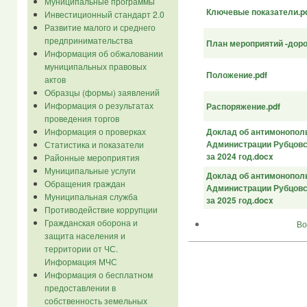
Муниципальные программы
Ключевые показатели.p
Инвестиционный стандарт 2.0
Развитие малого и среднего
предпринимательства
План мероприятий -доро
Информация об обжаловании
муниципальных правовых
Положение.pdf
актов
Образцы (формы) заявлений
Информация о результатах
Распоряжение.pdf
проведения торгов
Информация о проверках
Доклад об антимонопол
Администрации Рубцовск
Статистика и показатели
за 2024 год.docx
Районные мероприятия
Муниципальные услуги
Доклад об антимонопол
Обращения граждан
Администрации Рубцовск
Муниципальная служба
за 2025 год.docx
Противодействие коррупции
Гражданская оборона и
Во
защита населения и
территории от ЧС.
Информация МЧС
Информация о бесплатном
предоставлении в
собственность земельных