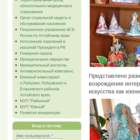
обязательного медицинского
страхования
Орган социальной защиты и
обслуживания населения
Пограничное управление ФСБ
России по Алтайскому краю
Исполнение поручений и
указаний Президента РФ
Пожарная охрана
Муниципальное имущество
Муниципальный контроль
Антимонопольный комплаенс
Представлено разн
Военный комиссариат
возрождение интер
(г.Рубцовск, Рубцовского и
Егорьевского районов
искусства как изон
Алтайского края)
МУП "Районный"
МУП "Южный"
Развитие конкуренции
Вход в систему
Имя пользователя:
*