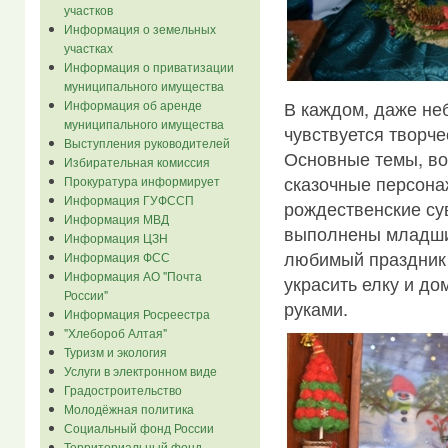
участков
Информация о земельных
участках
Информация о приватизации
муниципального имущества
В каждом, даже н
Информация об аренде
муниципального имущества
чувствуется творч
Выступления руководителей
Основные темы, во
Избирательная комиссия
сказочные персона
Прокуратура информирует
Информация ГУФССП
рождественские су
Информация МВД
выполнены младшим
Информация ЦЗН
любимый праздник 
Информация ФСС
Информация АО "Почта
украсить елку и д
России"
руками.
Информация Росреестра
"Хлебороб Алтая"
Туризм и экология
Услуги в электронном виде
Градостроительство
Молодёжная политика
Социальный фонд России
Территориальный фонд