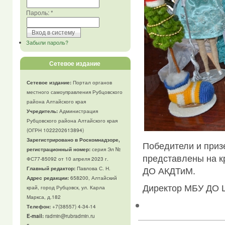
Пароль:
*
Забыли пароль?
Сетевое издание
Сетевое издание:
Портал органов
местного самоуправления Рубцовского
района Алтайского края
Учредитель:
Администрация
Рубцовского района Алтайского края
(ОГРН 1022202613894)
Зарегистрировано в Роскомнадзоре,
Победители и приз
регистрационный номер:
серия Эл №
представлены на к
ФС77-85092 от 10 апреля 2023 г.
ДО АКДТиМ.
Главный редактор:
Павлова С. Н.
Адрес редакции:
658200, Алтайский
Директор МБУ ДО 
край, город Рубцовск, ул. Карла
Маркса, д.182
Телефон
:
+7(38557) 4-34-14
E-mail:
radmin@rubradmin.ru