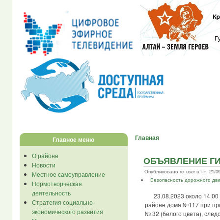
Главная
Главное меню
О районе
ОБЪЯВЛЕНИЕ Г
Новости
Опубликовано re_user в Чт, 21/09/
Местное самоуправление
Безопасность дорожного дв
Нормотворческая
деятельность
23.08.2023 около 14.00 ча
Стратегия социально-
районе дома №117 при пр
экономического развития
№ 32 (белого цвета), след