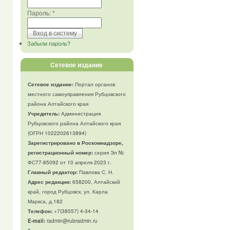
Пароль:
*
Забыли пароль?
Сетевое издание
Сетевое издание:
Портал органов
местного самоуправления Рубцовского
района Алтайского края
Учредитель:
Администрация
Рубцовского района Алтайского края
(ОГРН 1022202613894)
Зарегистрировано в Роскомнадзоре,
регистрационный номер:
серия Эл №
ФС77-85092 от 10 апреля 2023 г.
Главный редактор:
Павлова С. Н.
Адрес редакции:
658200, Алтайский
край, город Рубцовск, ул. Карла
Маркса, д.182
Телефон
:
+7(38557) 4-34-14
E-mail:
radmin@rubradmin.ru