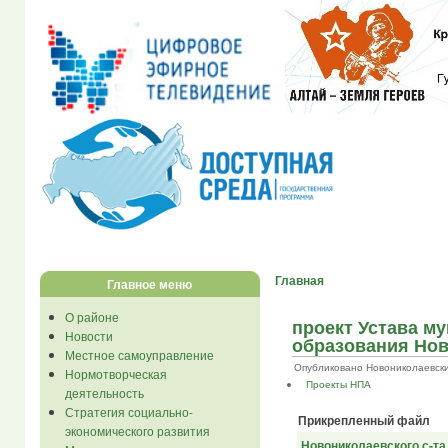
Главная
Главное меню
О районе
проект Устава м
Новости
образования Нов
Местное самоуправление
Опубликовано Новониколаевски...
Нормотворческая
Проекты НПА
деятельность
Стратегия социально-
Прикрепленный файл
экономического развития
Новониколаевского с-та 