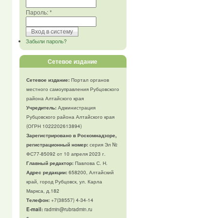
Пароль:
*
Забыли пароль?
Сетевое издание
Сетевое издание:
Портал органов
местного самоуправления Рубцовского
района Алтайского края
Учредитель:
Администрация
Рубцовского района Алтайского края
(ОГРН 1022202613894)
Зарегистрировано в Роскомнадзоре,
регистрационный номер:
серия Эл №
ФС77-85092 от 10 апреля 2023 г.
Главный редактор:
Павлова С. Н.
Адрес редакции:
658200, Алтайский
край, город Рубцовск, ул. Карла
Маркса, д.182
Телефон
:
+7(38557) 4-34-14
E-mail:
radmin@rubradmin.ru