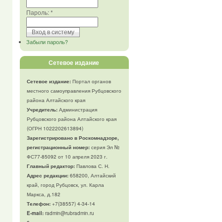
Пароль:
*
Забыли пароль?
Сетевое издание
Сетевое издание:
Портал органов
местного самоуправления Рубцовского
района Алтайского края
Учредитель:
Администрация
Рубцовского района Алтайского края
(ОГРН 1022202613894)
Зарегистрировано в Роскомнадзоре,
регистрационный номер:
серия Эл №
ФС77-85092 от 10 апреля 2023 г.
Главный редактор:
Павлова С. Н.
Адрес редакции:
658200, Алтайский
край, город Рубцовск, ул. Карла
Маркса, д.182
Телефон
:
+7(38557) 4-34-14
E-mail:
radmin@rubradmin.ru