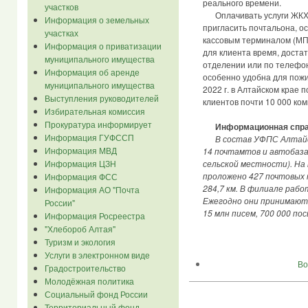
реального времени.
участков
Оплачивать услуги ЖКХ м
Информация о земельных
пригласить почтальона, о
участках
кассовым терминалом (МП
Информация о приватизации
для клиента время, достат
муниципального имущества
отделении или по телефон
Информация об аренде
особенно удобна для пож
муниципального имущества
2022 г. в Алтайском крае 
Выступления руководителей
клиентов почти 10 000 ко
Избирательная комиссия
Прокуратура информирует
Информационная спра
Информация ГУФССП
В состав УФПС Алтайс
Информация МВД
14 почтамтов и автобаза,
сельской местности). На
Информация ЦЗН
проложено 427 почтовых
Информация ФСС
284,7 км. В филиале рабо
Информация АО "Почта
Ежегодно они принимают
России"
15 млн писем, 700 000 по
Информация Росреестра
"Хлебороб Алтая"
Туризм и экология
Услуги в электронном виде
Во
Градостроительство
Молодёжная политика
Социальный фонд России
Территориальный фонд