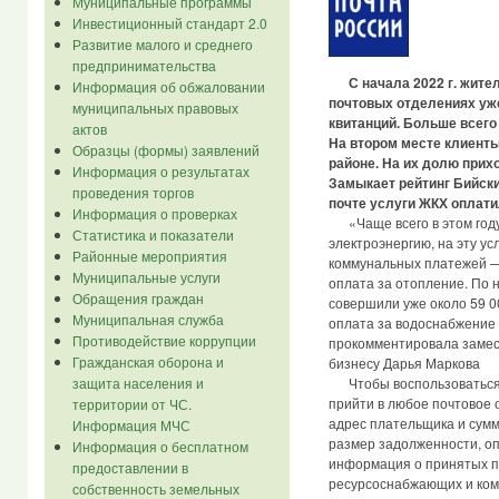
Муниципальные программы
Инвестиционный стандарт 2.0
Развитие малого и среднего
предпринимательства
С начала 2022 г. жите
Информация об обжаловании
почтовых отделениях уж
муниципальных правовых
квитанций. Больше всего 
актов
На втором месте клиент
Образцы (формы) заявлений
районе. На их долю прих
Информация о результатах
Замыкает рейтинг Бийский
проведения торгов
почте услуги ЖКХ оплатил
Информация о проверках
«Чаще всего в этом году
Статистика и показатели
электроэнергию, на эту ус
Районные мероприятия
коммунальных платежей —
Муниципальные услуги
оплата за отопление. По 
Обращения граждан
совершили уже около 59 0
Муниципальная служба
оплата за водоснабжение 
Противодействие коррупции
прокомментировала замес
Гражданская оборона и
бизнесу Дарья Маркова
Чтобы воспользоваться у
защита населения и
прийти в любое почтовое о
территории от ЧС.
адрес плательщика и сумм
Информация МЧС
размер задолженности, оп
Информация о бесплатном
информация о принятых п
предоставлении в
ресурсоснабжающих и ком
собственность земельных