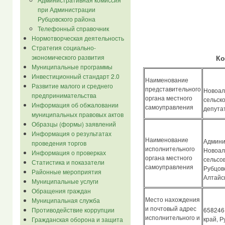
при Администрации
Рубцовского района
Телефонный справочник
Нормотворческая деятельность
Стратегия социально-
Кон
экономического развития
Муниципальные программы
Инвестиционный стандарт 2.0
Наименование
Развитие малого и среднего
представительного
Новоал
предпринимательства
органа местного
сельск
Информация об обжаловании
самоуправления
депута
муниципальных правовых актов
Образцы (формы) заявлений
Информация о результатах
Наименование
Админи
проведения торгов
исполнительного
Новоал
Информация о проверках
органа местного
сельсо
Статистика и показатели
самоуправления
Рубцов
Районные мероприятия
Алтайс
Муниципальные услуги
Обращения граждан
Место нахождения
Муниципальная служба
и почтовый адрес
658246
Противодействие коррупции
исполнительного и
край, Р
Гражданская оборона и защита