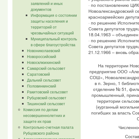
заявлений и иных
· по постановлению ЦИК
документов
Новоалександровский се
Информация о состоянии
красноармейских депута
защиты населения и
· по решению Исполните
территорий от
Совета депутатов трудя
чрезвычайных ситуаций
18.04.1963 – объединен
Муниципальный контроль
· по решению Исполните
в сфере благоустройства
Совета депутатов трудя
Новониколаевский
21.12.1966 – вновь обра
Новороссийский
Новосклюихинский
На территории Ново
Самарский сельсовет
предприятие ООО «Але
Саратовский
СОШ», Новоалександров
Дальний сельсовет
в п. Зерно, 1 библио
Половинкинский
отделение № 51, фили
Ракитовский сельсовет
промышленный, прина
Рубцовский сельсовет
территории сельсов
Тишинский сельсовет
(курганный могильни
Комиссия по делам
погибших за власть Со
несовершеннолетних и
О
защите их прав
Численнос
Контрольно-счетная палата
Рубцовского района
Состав
Административная комиссия