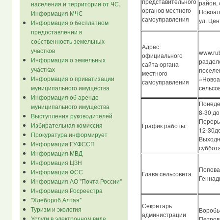
представительного
район, 
населения и территории от ЧС.
органов местного
Новоал
Информация МЧС
самоуправления
ул. Це
Информация о бесплатном
предоставлении в
собственность земельных
Адрес
участков
www.rub
официального
Информация о земельных
раздел
сайта органа
участках
поселе
местного
Информация о приватизации
«Новоа
самоуправления
сельсо
муниципального имущества
Информация об аренде
Понеде
муниципального имущества
8-30 до
Выступления руководителей
Переры
Избирательная комиссия
График работы:
12-30д
Прокуратура информирует
Выходн
Информация ГУФССП
суббота
Информация МВД
Информация ЦЗН
Попова
Информация ФСС
Глава сельсовета
Геннад
Информация АО "Почта России"
Информация Росреестра
"Хлебороб Алтая"
Секретарь
Туризм и экология
Воробь
администрации
Услуги в электронном виде
Петров