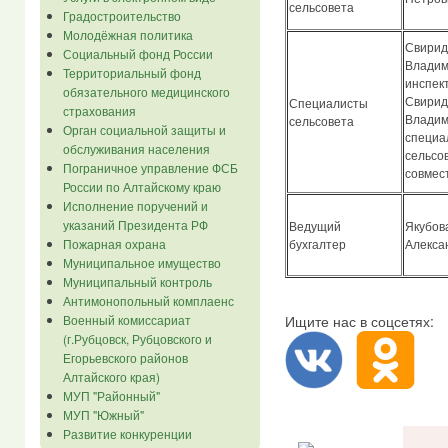
сельсовета
Градостроительство
Молодёжная политика
Свирид
Социальный фонд России
Владим
Территориальный фонд
инспек
обязательного медицинского
Свирид
Специалисты
страхования
Владим
сельсовета
Орган социальной защиты и
специа
обслуживания населения
сельсов
Пограничное управление ФСБ
совмес
России по Алтайскому краю
Исполнение поручений и
указаний Президента РФ
Ведущий
Якубов
Пожарная охрана
бухгалтер
Алекса
Муниципальное имущество
Муниципальный контроль
Антимонопольный комплаенс
Ищите нас в соцсетях:
Военный комиссариат
(г.Рубцовск, Рубцовского и
Егорьевского районов
Алтайского края)
МУП "Районный"
МУП "Южный"
Развитие конкуренции