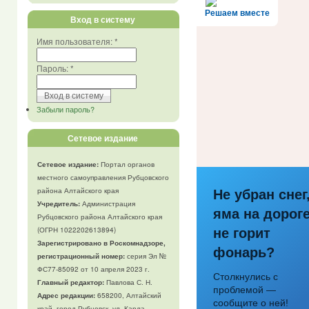
Решаем вместе
Вход в систему
Имя пользователя:
*
Пароль:
*
Забыли пароль?
Сетевое издание
Сетевое издание:
Портал органов
местного самоуправления Рубцовского
района Алтайского края
Не убран снег
Учредитель:
Администрация
яма на дороге
Рубцовского района Алтайского края
(ОГРН 1022202613894)
не горит
Зарегистрировано в Роскомнадзоре,
фонарь?
регистрационный номер:
серия Эл №
ФС77-85092 от 10 апреля 2023 г.
Столкнулись с
Главный редактор:
Павлова С. Н.
проблемой —
Адрес редакции:
658200, Алтайский
сообщите о ней!
край, город Рубцовск, ул. Карла