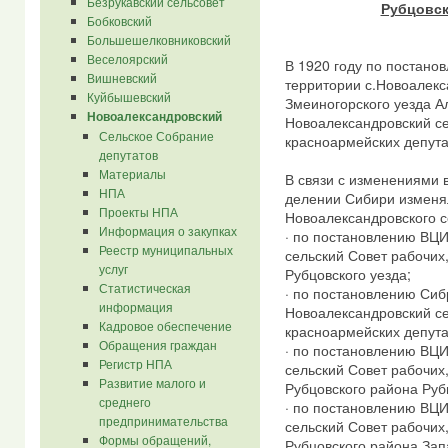
Безрукавский сельсовет
Рубцовск
Бобковский
Большешелковниковский
Веселоярский
В 1920 году по постанов
Вишневский
территории с.Новоалекс
Куйбышевский
Змеиногорского уезда А
Новоалександровский
Новоалександровский се
Сельское Собрание
красноармейских депута
депутатов
Материалы
В связи с изменениями 
НПА
делении Сибири изменя
Проекты НПА
Новоалександровского с
Информация о закупках
· по постановлению ВЦИ
Реестр муниципальных
сельский Совет рабочих
услуг
Рубцовского уезда;
Статистическая
· по постановлению Сибр
информация
Новоалександровский се
Кадровое обеспечение
красноармейских депута
Обращения граждан
· по постановлению ВЦИ
Регистр НПА
сельский Совет рабочих
Развитие малого и
Рубцовского района Рубц
среднего
· по постановлению ВЦИ
предпринимательства
сельский Совет рабочих
Формы обращений,
Рубцовского района Зап