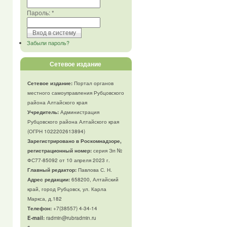
Пароль:
*
Забыли пароль?
Сетевое издание
Сетевое издание:
Портал органов
местного самоуправления Рубцовского
района Алтайского края
Учредитель:
Администрация
Рубцовского района Алтайского края
(ОГРН 1022202613894)
Зарегистрировано в Роскомнадзоре,
регистрационный номер:
серия Эл №
ФС77-85092 от 10 апреля 2023 г.
Главный редактор:
Павлова С. Н.
Адрес редакции:
658200, Алтайский
край, город Рубцовск, ул. Карла
Маркса, д.182
Телефон
:
+7(38557) 4-34-14
E-mail:
radmin@rubradmin.ru