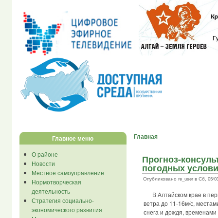
Главная
Главное меню
О районе
Прогноз-консуль
Новости
погодных услов
Местное самоуправление
Опубликовано re_user в Сб, 05/03
Нормотворческая
деятельность
В Алтайском крае в пери
Стратегия социально-
ветра до 11-16м/с, местам
экономического развития
снега и дождя, временами