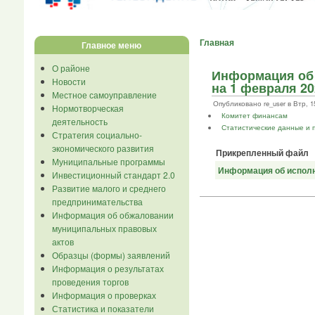
Главная
Главное меню
О районе
Информация об 
Новости
на 1 февраля 20
Местное самоуправление
Опубликовано re_user в Втр, 15
Нормотворческая
Комитет финансам
деятельность
Статистические данные и 
Стратегия социально-
экономического развития
Прикрепленный файл
Муниципальные программы
Информация об исполн
Инвестиционный стандарт 2.0
Развитие малого и среднего
предпринимательства
Информация об обжаловании
муниципальных правовых
актов
Образцы (формы) заявлений
Информация о результатах
проведения торгов
Информация о проверках
Статистика и показатели