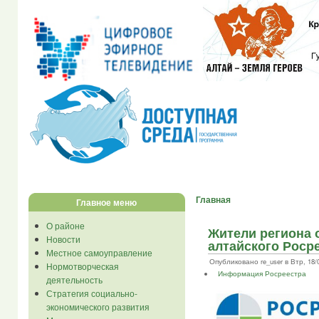
Главная
Главное меню
О районе
Жители региона 
Новости
алтайского Роср
Местное самоуправление
Опубликовано re_user в Втр, 18/0
Нормотворческая
Информация Росреестра
деятельность
Стратегия социально-
экономического развития