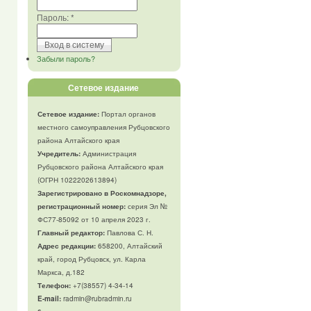
Пароль:
*
Забыли пароль?
Сетевое издание
Сетевое издание:
Портал органов
местного самоуправления Рубцовского
района Алтайского края
Учредитель:
Администрация
Рубцовского района Алтайского края
(ОГРН 1022202613894)
Зарегистрировано в Роскомнадзоре,
регистрационный номер:
серия Эл №
ФС77-85092 от 10 апреля 2023 г.
Главный редактор:
Павлова С. Н.
Адрес редакции:
658200, Алтайский
край, город Рубцовск, ул. Карла
Маркса, д.182
Телефон
:
+7(38557) 4-34-14
E-mail:
radmin@rubradmin.ru