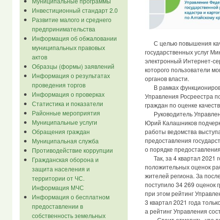
Муниципальные программы
Инвестиционный стандарт 2.0
Развитие малого и среднего
предпринимательства
Информация об обжаловании
С целью повышения кач
муниципальных правовых
государственных услуг Ми
актов
электронный Интернет-сер
Образцы (формы) заявлений
которого пользователи мог
Информация о результатах
органов власти.
проведения торгов
В рамках функционирова
Информация о проверках
Управления Росреестра п
Статистика и показатели
граждан по оценке качеств
Районные мероприятия
Руководитель Управлени
Муниципальные услуги
Юрий Калашников подчерк
работы ведомства выступаю
Обращения граждан
предоставления государст
Муниципальная служба
о порядке предоставления
Противодействие коррупции
Так, за 4 квартал 2021 г
Гражданская оборона и
положительных оценок ра
защита населения и
жителей региона. За посл
территории от ЧС.
поступило 34 269 оценок 
Информация МЧС
при этом рейтинг Управлен
Информация о бесплатном
3 квартал 2021 года толь
предоставлении в
а рейтинг Управления сост
собственность земельных
- Стоит отметить, что т