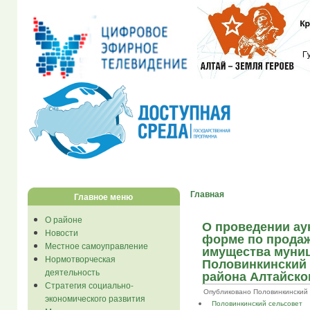
Главная
Главное меню
О районе
О проведении ау
Новости
форме по прода
Местное самоуправление
имущества муни
Нормотворческая
Половинкинский 
деятельность
района Алтайско
Стратегия социально-
Опубликовано Половинкинский ... 
экономического развития
Половинкинский сельсовет