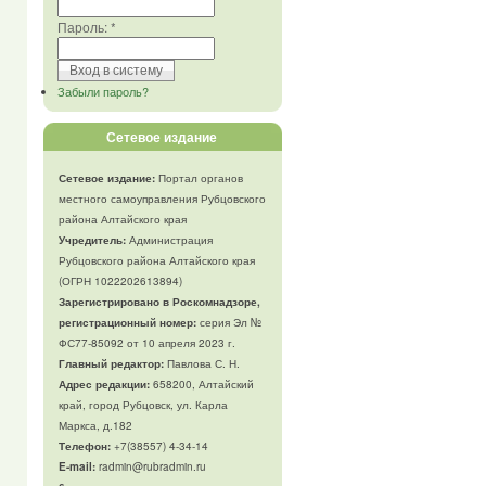
Пароль:
*
Забыли пароль?
Сетевое издание
Сетевое издание:
Портал органов
местного самоуправления Рубцовского
района Алтайского края
Учредитель:
Администрация
Рубцовского района Алтайского края
(ОГРН 1022202613894)
Зарегистрировано в Роскомнадзоре,
регистрационный номер:
серия Эл №
ФС77-85092 от 10 апреля 2023 г.
Главный редактор:
Павлова С. Н.
Адрес редакции:
658200, Алтайский
край, город Рубцовск, ул. Карла
Маркса, д.182
Телефон
:
+7(38557) 4-34-14
E-mail:
radmin@rubradmin.ru