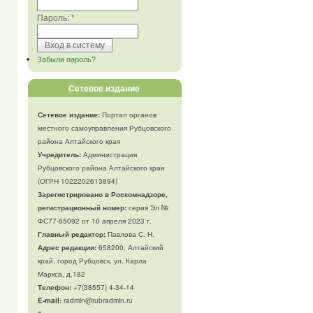
Пароль:
*
Забыли пароль?
Сетевое издание
Сетевое издание:
Портал органов
местного самоуправления Рубцовского
района Алтайского края
Учредитель:
Администрация
Рубцовского района Алтайского края
(ОГРН 1022202613894)
Зарегистрировано в Роскомнадзоре,
регистрационный номер:
серия Эл №
ФС77-85092 от 10 апреля 2023 г.
Главный редактор:
Павлова С. Н.
Адрес редакции:
658200, Алтайский
край, город Рубцовск, ул. Карла
Маркса, д.182
Телефон
:
+7(38557) 4-34-14
E-mail:
radmin@rubradmin.ru