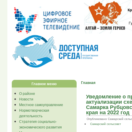
Главная
Главное меню
О районе
Уведомление о п
Новости
актуализации сх
Местное самоуправление
Самарка Рубцовс
Нормотворческая
края на 2022 год
деятельность
Опубликовано Самарский сельсове
Стратегия социально-
Самарский сельсовет
экономического развития