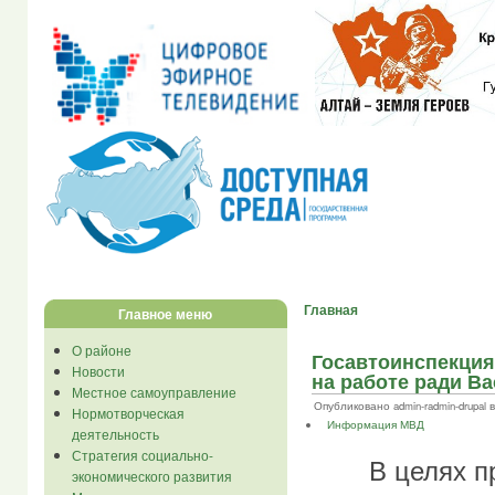
Главная
Главное меню
О районе
Госавтоинспекция
Новости
на работе ради Ва
Местное самоуправление
Опубликовано admin-radmin-drupal в 
Нормотворческая
Информация МВД
деятельность
Стратегия социально-
В целях пред
экономического развития