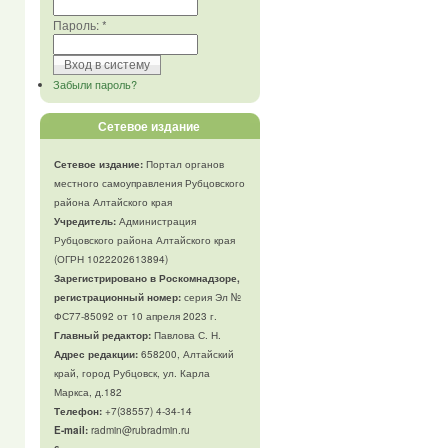
Пароль:
*
Забыли пароль?
Сетевое издание
Сетевое издание:
Портал органов
местного самоуправления Рубцовского
района Алтайского края
Учредитель:
Администрация
Рубцовского района Алтайского края
(ОГРН 1022202613894)
Зарегистрировано в Роскомнадзоре,
регистрационный номер:
серия Эл №
ФС77-85092 от 10 апреля 2023 г.
Главный редактор:
Павлова С. Н.
Адрес редакции:
658200, Алтайский
край, город Рубцовск, ул. Карла
Маркса, д.182
Телефон
:
+7(38557) 4-34-14
E-mail:
radmin@rubradmin.ru