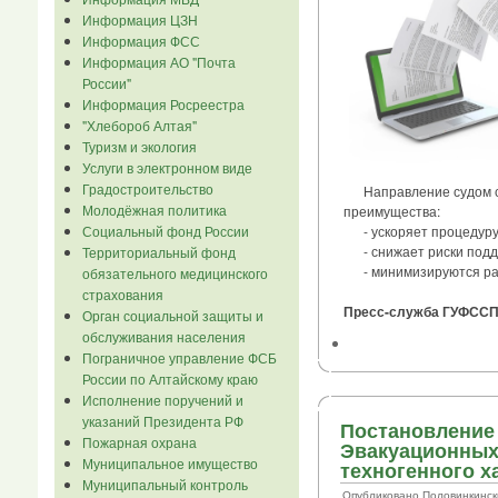
Информация ЦЗН
Информация ФСС
Информация АО "Почта
России"
Информация Росреестра
"Хлебороб Алтая"
Туризм и экология
Услуги в электронном виде
Градостроительство
Направление судом су
Молодёжная политика
преимущества:
Социальный фонд России
- ускоряет процедуру 
- снижает риски подде
Территориальный фонд
- минимизируются расх
обязательного медицинского
страхования
Пресс-служба ГУФССП 
Орган социальной защиты и
обслуживания населения
Пограничное управление ФСБ
России по Алтайскому краю
Исполнение поручений и
указаний Президента РФ
Постановление 
Пожарная охрана
Эвакуационных
Муниципальное имущество
техногенного х
Муниципальный контроль
Опубликовано Половинкинский 