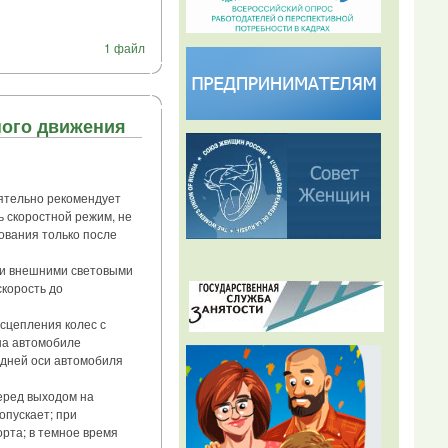
1 файл
ного движения
ятельно рекомендует
 скоростной режим, не
ования только после
ми внешними световыми
скорость до
сцепления колес с
на автомобиле
едней оси автомобиля
еред выходом на
опускает; при
орта; в темное время