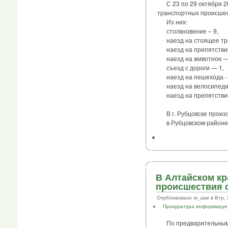
С 23 по 29 октября 20
транспортных происшест
Из них:
столкновение – 9,
наезд на стоящее тран
наезд на препятствие
наезд на животное —
съезд с дороги — 1,
наезд на пешехода - 
наезд на велосипедист
наезд на препятствие 
В г. Рубцовске произ
в Рубцовском районе 
В Алтайском кр
происшествия 
Опубликовано re_user в Втр, 3
Прокуратура информируе
По предварительным да