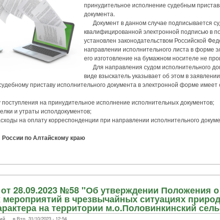
принудительное исполнение судебным пристава
документа.
Документ в данном случае подписывается су
квалифицированной электронной подписью в по
установлен законодательством Российской Фед
направлении исполнительного листа в форме э
его изготовление на бумажном носителе не про
Для направления судом исполнительного док
виде взыскатель указывает об этом в заявлении
дебному приставу исполнительного документа в электронной форме имеет
поступления на принудительное исполнение исполнительных документов;
лки и утраты исполдокументов;
оды на оплату корреспонденции при направлении исполнительного докумен
России по Алтайскому краю
от 28.09.2023 №58 "Об утверждении Положения 
 мероприятий в чрезвычайных ситуациях природ
арактера на территории м.о.Половинкинский сель
... в Втр, 31/10/2023 - 12:54