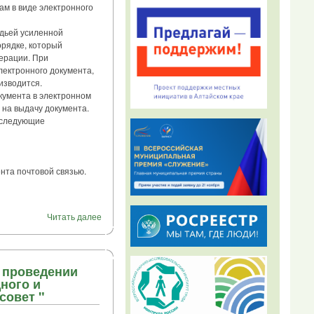
м в виде электронного
дьей усиленной
рядке, который
ерации. При
лектронного документа,
изводится.
умента в электронном
 на выдачу документа.
 следующие
та почтовой связью.
Читать далее
о проведении
ного и
совет "