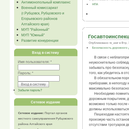
Антимонопольный комплаенс
НПА
Военный комиссариат
(г.Рубцовск, Рубцовского и
Егорьевского районов
Алтайского края)
МУП "Районный"
МУП "Южный"
Госавтоинспекц
Развитие конкуренции
Опубликовано re_user в Втр, 3
Безопасность дорожного
Вход в систему
В связи с неблагоприя
Имя пользователя:
*
неукоснительно соблюд
забывать про безопасн
того, как убедитесь в о
Пароль:
*
В обязательном порядк
приборами, в непогоду 
максимально безопасной
Забыли пароль?
Необходимо помнить, ч
дорожным покрытием, дл
Сетевое издание
возможно только после 
должны использоваться
Сетевое издание:
Портал органов
Пешеходам настоятельн
местного самоуправления Рубцовского
проезжую часть останови
района Алтайского края
отсутствии тротуаров д