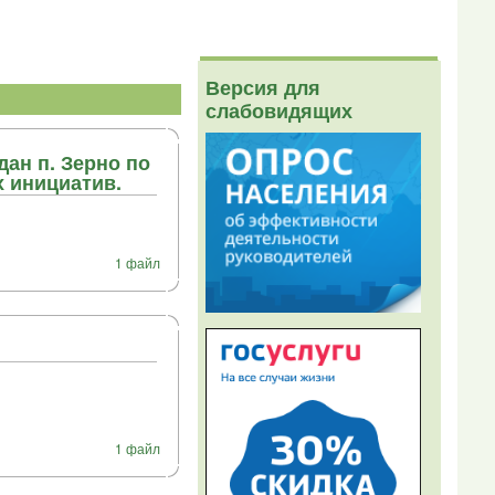
Версия для
слабовидящих
ан п. Зерно по
 инициатив.
1 файл
1 файл