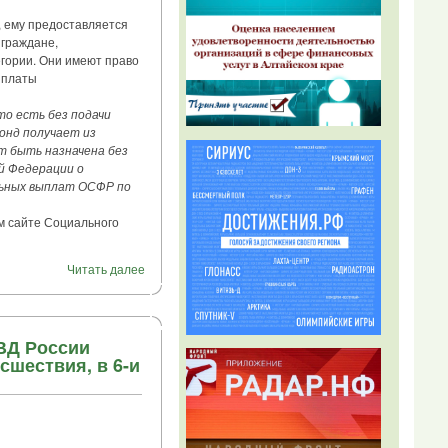
 ему предоставляется
 граждане,
гории. Они имеют право
ыплаты
о есть без подачи
онд получает из
т быть назначена без
й Федерации о
льных выплат ОСФР по
 сайте Социального
Читать далее
МВД России
шествия, в 6-и