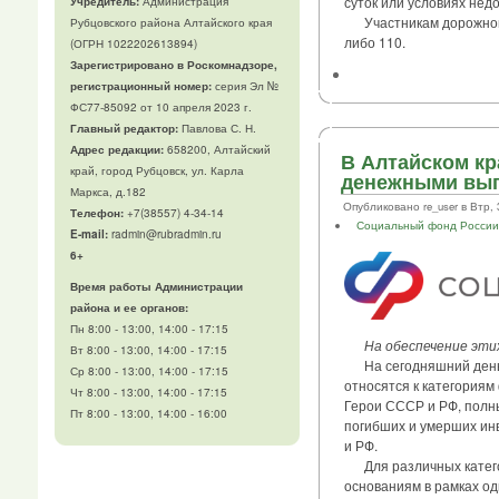
суток или условиях не
Учредитель:
Администрация
Участникам дорожного 
Рубцовского района Алтайского края
либо 110.
(ОГРН 1022202613894)
Зарегистрировано в Роскомнадзоре,
регистрационный номер:
серия Эл №
ФС77-85092 от 10 апреля 2023 г.
Главный редактор:
Павлова С. Н.
Адрес редакции:
658200, Алтайский
В Алтайском к
край, город Рубцовск, ул. Карла
денежными вып
Маркса, д.182
Опубликовано re_user в Втр, 3
Телефон
:
+7(38557) 4-34-14
Социальный фонд Росси
E-mail:
radmin@rubradmin.ru
6+
Время работы Администрации
района и ее органов:
Пн 8:00 - 13:00, 14:00 - 17:15
На обеспечение этих
Вт 8:00 - 13:00, 14:00 - 17:15
На сегодняшний день е
Ср 8:00 - 13:00, 14:00 - 17:15
относятся к категориям
Чт 8:00 - 13:00, 14:00 - 17:15
Герои СССР и РФ, полны
Пт 8:00 - 13:00, 14:00 - 16:00
погибших и умерших ин
и РФ.
Для различных категор
основаниям в рамках о