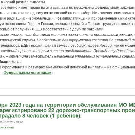
 высокий размер выплаты.
еменно имеет право на эти выплаты по нескольким федеральным законам,
ная выплата по одному из оснований на его выбор. Исключение составляют
вию радиации: «чернобыльцы», «семипалатинцы» и приравненные к ним кате
ум основаниям. Героям России, членам их семей и Героям труда денежные в
симо от получения ЕДВ в соответствии с другими законами.
стью ежемесячная денежная выплата назначается в проактивном режиме, т
 клиентской службы. Необходимые для оформления сведения Социальный ф
инвалидов. ЕДВ Героям, членам семей погибших Героев России также може
и сведений органа, которым внесено представление Президенту Российско
оя», – отметила заместитель начальника управления установления социа
Позднякова.
оформления и размерах ежемесячной денежной выплаты – на официальном
 «
Федеральным льготникам
».
ября 2023 года на территории обслуживания МО 
арегистрировано 22 дорожно-транспортных проис
радало 8 человек (1 ребенок).
1/10/2023 - 09:20
 движения