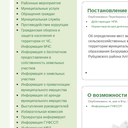
Районные мероприятия
Муниципальные услуги
Постановление 
Обращения граждан
Опубликовано Переберина А.В.
Муниципальная служба
Действующие НПА
Противодействие коррупции
Нормотворческая деятель
Гражданская оборона и
защита населения и
Об определении мест в
территории от ЧС.
сельскохозяйственных 
территории муниципаль
Информация МЧС
образования Безрукавс
Информация о бесплатном
Рубцовского района Алт
предоставлении в
собственность земельных
участков
Информация о земельных
участках
Информация о приватизации
муниципального имущества
О возможности
Информация об аренде
муниципального имущества
Опубликовано re_user в Втр, 3
Выступления руководителей
Информация ГУФССП
Избирательная комиссия
Прокуратура информирует
Информация ГУФССП
Информация МВД