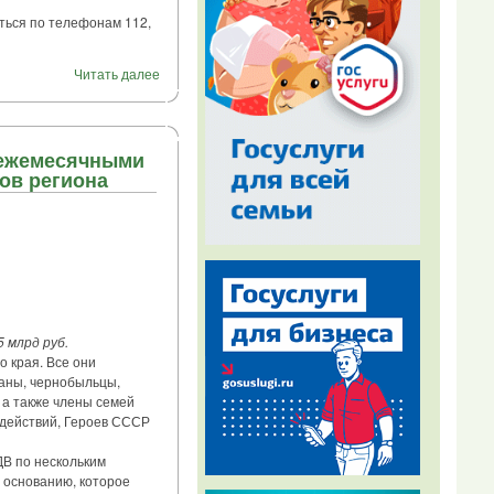
ься по телефонам 112,
Читать далее
 ежемесячными
ов региона
 млрд руб.
 края. Все они
раны, чернобыльцы,
 а также члены семей
 действий, Героев СССР
В по нескольким
 основанию, которое