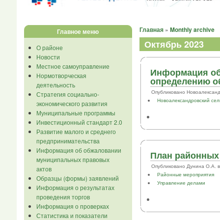
Главная
»
Monthly archive
Главное меню
Октябрь 2023
О районе
Новости
Местное самоуправление
Информация об 
Нормотворческая
определению об
деятельность
Опубликовано Новоалександров
Стратегия социально-
Новоалександровский сел
экономического развития
Муниципальные программы
Инвестиционный стандарт 2.0
Развитие малого и среднего
предпринимательства
Информация об обжаловании
План районных 
муниципальных правовых
Опубликовано Дунина О.А. в В
актов
Районные мероприятия
Образцы (формы) заявлений
Управление делами
Информация о результатах
проведения торгов
Информация о проверках
Статистика и показатели