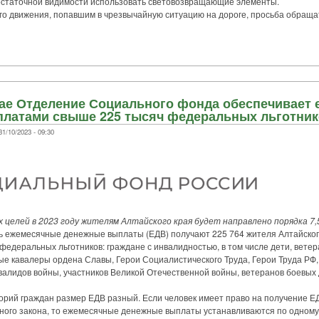
достаточной видимости использовать световозвращающие элементы.
движения, попавшим в чрезвычайную ситуацию на дороге, просьба обращат
рае Отделение Социального фонда обеспечивает
латами свыше 225 тысяч федеральных льготник
1/10/2023 - 09:30
и
 целей в 2023 году жителям Алтайского края будет направлено порядка 7,5
жемесячные денежные выплаты (ЕДВ) получают 225 764 жителя Алтайского
 федеральных льготников: граждане с инвалидностью, в том числе дети, вете
е кавалеры ордена Славы, Герои Социалистического Труда, Герои Труда РФ,
валидов войны, участников Великой Отечественной войны, ветеранов боевых
ий граждан размер ЕДВ разный. Если человек имеет право на получение ЕД
дного закона, то ежемесячные денежные выплаты устанавливаются по одному