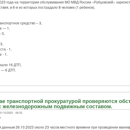
23 года на территории обслуживания МО МВД России «Рубцовский» зарегис
вия, в 6-и из которых пострадало 8 человек (1 ребенок).
спортное средство – 3,
 — 1,
 3,
3,
а - 1,
- 1.
ошло 16 ДТП,
— 6 ДТП.
ае транспортной прокуратурой проверяются обс
с железнодорожным подвижным составом.
1/10/2023 - 08:33
т
нным 26.10.2023 около 23 часов местного времени при проведении манев