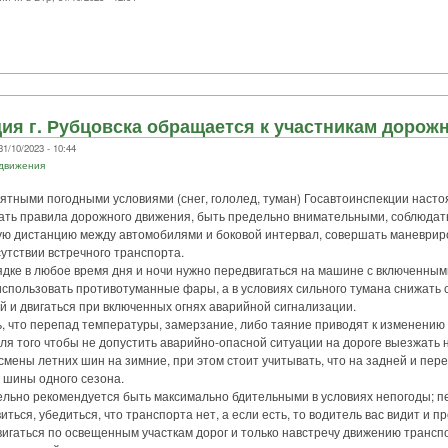
ия г. Рубцовска обращается к участникам дорож
1/10/2023 - 10:44
 движения
тными погодными условиями (снег, гололед, туман) Госавтоинспекции насто
ать правила дорожного движения, быть предельно внимательными, соблюдать
ую дистанцию между автомобилями и боковой интервал, совершать маневрир
тсутствии встречного транспорта.
е в любое время дня и ночи нужно передвигаться на машине с включенны
использовать противотуманные фары, а в условиях сильного тумана снижать 
 и двигаться при включенных огнях аварийной сигнализации.
то перепад температуры, замерзание, либо таяние приводят к изменению 
я того чтобы не допустить аварийно-опасной ситуации на дороге выезжать 
смены летних шин на зимние, при этом стоит учитывать, что на задней и пер
 шины одного сезона.
о рекомендуется быть максимально бдительными в условиях непогоды; п
ться, убедиться, что транспорта нет, а если есть, то водитель вас видит и пр
вигаться по освещенным участкам дорог и только навстречу движению трансп