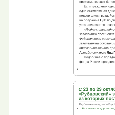
предусматривает более
Если гражданин одновр
одна ежемесячная денеж
подвергшиеся воздейст
на получение ЕДВ по дв
устанавливаются незави
«Людям с инвалидно
заявления и посещения
Федерального реестра 
заявления на основани
присвоении звания Гер
Алтайскому краю
Яна 
Подробнее о порядке 
фонда России в разделе
С 23 по 29 окт
«Рубцовский» з
из которых пост
Опубликовано re_user в Втр, 3
Безопасность дорожного