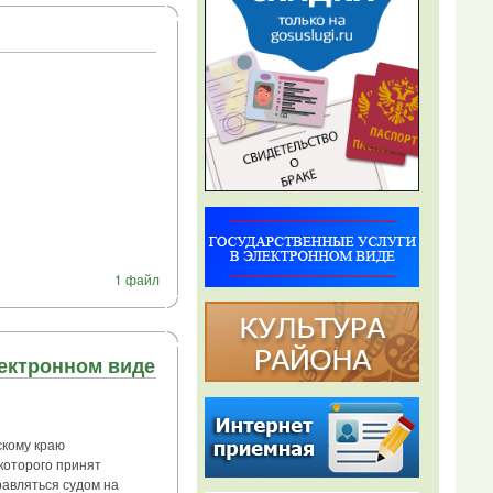
1 файл
ектронном виде
кому краю
которого принят
равляться судом на