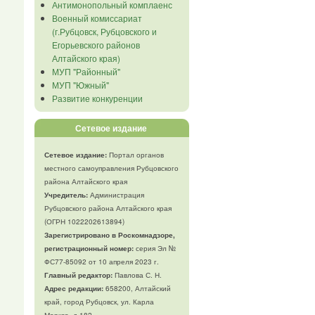
Антимонопольный комплаенс
Военный комиссариат
(г.Рубцовск, Рубцовского и
Егорьевского районов
Алтайского края)
МУП "Районный"
МУП "Южный"
Развитие конкуренции
Сетевое издание
Сетевое издание:
Портал органов
местного самоуправления Рубцовского
района Алтайского края
Учредитель:
Администрация
Рубцовского района Алтайского края
(ОГРН 1022202613894)
Зарегистрировано в Роскомнадзоре,
регистрационный номер:
серия Эл №
ФС77-85092 от 10 апреля 2023 г.
Главный редактор:
Павлова С. Н.
Адрес редакции:
658200, Алтайский
край, город Рубцовск, ул. Карла
Маркса, д.182