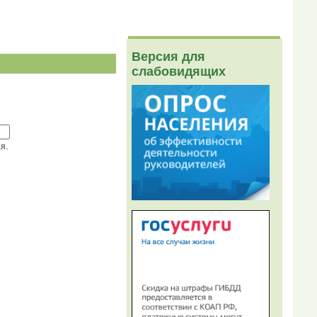
Версия для
слабовидящих
я.