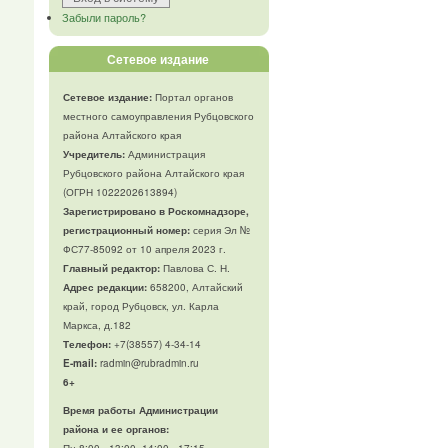
Забыли пароль?
Сетевое издание
Сетевое издание:
Портал органов
местного самоуправления Рубцовского
района Алтайского края
Учредитель:
Администрация
Рубцовского района Алтайского края
(ОГРН 1022202613894)
Зарегистрировано в Роскомнадзоре,
регистрационный номер:
серия Эл №
ФС77-85092 от 10 апреля 2023 г.
Главный редактор:
Павлова С. Н.
Адрес редакции:
658200, Алтайский
край, город Рубцовск, ул. Карла
Маркса, д.182
Телефон
:
+7(38557) 4-34-14
E-mail:
radmin@rubradmin.ru
6+
Время работы Администрации
района и ее органов: