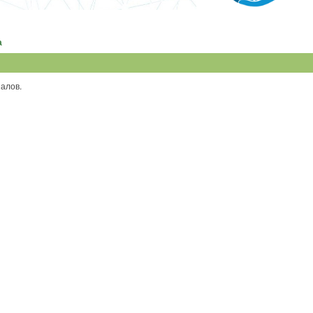
а
иалов.