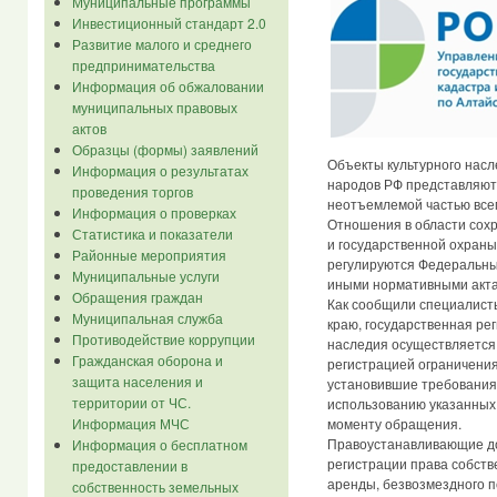
Муниципальные программы
Инвестиционный стандарт 2.0
Развитие малого и среднего
предпринимательства
Информация об обжаловании
муниципальных правовых
актов
Образцы (формы) заявлений
Объекты культурного насл
Информация о результатах
народов РФ представляют
проведения торгов
неотъемлемой частью всем
Информация о проверках
Отношения в области сох
Статистика и показатели
и государственной охраны
Районные мероприятия
регулируются Федеральны
Муниципальные услуги
иными нормативными акта
Обращения граждан
Как сообщили специалист
Муниципальная служба
краю, государственная рег
Противодействие коррупции
наследия осуществляетс
Гражданская оборона и
регистрацией ограничения
защита населения и
установившие требования
территории от ЧС.
использованию указанных
моменту обращения.
Информация МЧС
Правоустанавливающие до
Информация о бесплатном
регистрации права собств
предоставлении в
аренды, безвозмездного п
собственность земельных