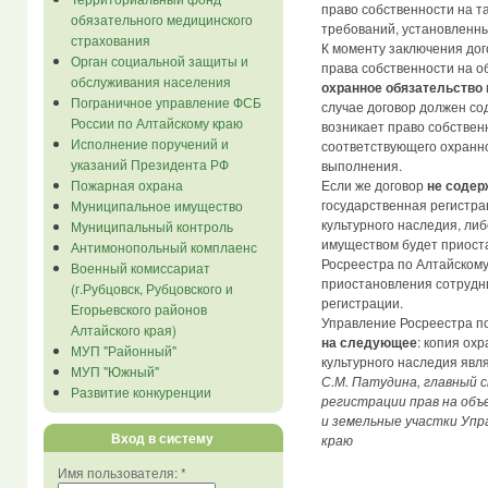
право собственности на т
обязательного медицинского
требований, установленных 
страхования
К моменту заключения до
Орган социальной защиты и
права собственности на об
обслуживания населения
охранное обязательство
Пограничное управление ФСБ
случае договор должен со
России по Алтайскому краю
возникает право собствен
Исполнение поручений и
соответствующего охранно
указаний Президента РФ
выполнения.
Если же договор
не содер
Пожарная охрана
государственная регистра
Муниципальное имущество
культурного наследия, ли
Муниципальный контроль
имуществом будет приост
Антимонопольный комплаенс
Росреестра по Алтайскому
Военный комиссариат
приостановления сотрудни
(г.Рубцовск, Рубцовского и
регистрации.
Егорьевского районов
Управление Росреестра п
Алтайского края)
на следующее
: копия ох
МУП "Районный"
культурного наследия явл
МУП "Южный"
С.М. Патудина, главный 
Развитие конкуренции
регистрации прав на объ
и земельные участки Упр
Вход в систему
краю
Имя пользователя:
*