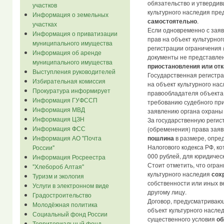
обязательство и утвердив
участков
культурного наследия пре
Информация о земельных
самостоятельно
.
участках
Если одновременно с заяв
Информация о приватизации
прав на объект культурно
муниципального имущества
регистрации ограничения 
Информация об аренде
документы не представлен
муниципального имущества
приостановления или отк
Выступления руководителей
Государственная регистра
Избирательная комиссия
на объект культурного на
Прокуратура информирует
правообладателя объекта 
Информация ГУФССП
требованию судебного при
Информация МВД
заявлению органа охраны 
Информация ЦЗН
За государственную реги
Информация ФСС
(обременения) права зая
пошлина
в размере, опреде
Информация АО "Почта
Налогового кодекса РФ, ко
России"
000 рублей, для юридичес
Информация Росреестра
Стоит отметить, что огра
"Хлебороб Алтая"
культурного наследия
сох
Туризм и экология
собственности или иных в
Услуги в электронном виде
другому лицу.
Градостроительство
Договор, предусматриваю
Молодёжная политика
объект культурного наслед
Социальный фонд России
существенного условия
об
Территориальный фонд