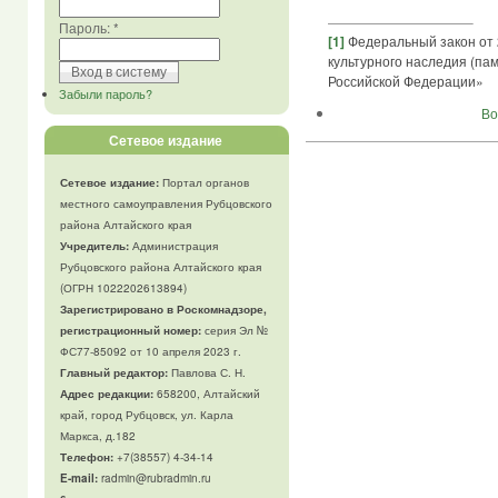
Пароль:
*
[1]
Федеральный закон от 
культурного наследия (пам
Российской Федерации»
Забыли пароль?
Во
Сетевое издание
Сетевое издание:
Портал органов
местного самоуправления Рубцовского
района Алтайского края
Учредитель:
Администрация
Рубцовского района Алтайского края
(ОГРН 1022202613894)
Зарегистрировано в Роскомнадзоре,
регистрационный номер:
серия Эл №
ФС77-85092 от 10 апреля 2023 г.
Главный редактор:
Павлова С. Н.
Адрес редакции:
658200, Алтайский
край, город Рубцовск, ул. Карла
Маркса, д.182
Телефон
:
+7(38557) 4-34-14
E-mail:
radmin@rubradmin.ru