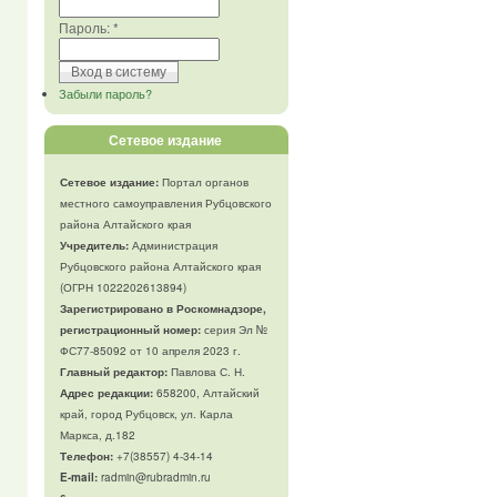
Пароль:
*
Забыли пароль?
Сетевое издание
Сетевое издание:
Портал органов
местного самоуправления Рубцовского
района Алтайского края
Учредитель:
Администрация
Рубцовского района Алтайского края
(ОГРН 1022202613894)
Зарегистрировано в Роскомнадзоре,
регистрационный номер:
серия Эл №
ФС77-85092 от 10 апреля 2023 г.
Главный редактор:
Павлова С. Н.
Адрес редакции:
658200, Алтайский
край, город Рубцовск, ул. Карла
Маркса, д.182
Телефон
:
+7(38557) 4-34-14
E-mail:
radmin@rubradmin.ru