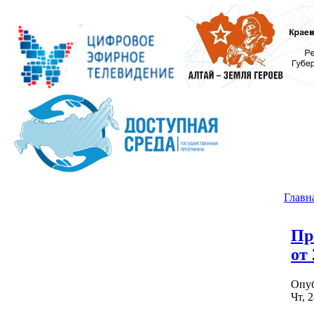
Главн
Пр
от 
Опуб
Чт, 2