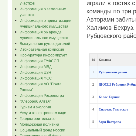
играли в гостях 
участков
Информация о земельных
команды по три 
участках
Авторами забиты
Информация о приватизации
Халимов Бехруз.
муниципального имущества
Информация об аренде
Рубцовского рай
муниципального имущества
Выступления руководителей
Избирательная комиссия
Прокуратура информирует
М
Команда
Информация ГУФССП
Информация МВД
Информация ЦЗН
1
Рубцовский район
Информация ФСС
Информация АО "Почта
2
ДЮСШ Рубцовск
Рубц
России"
Информация Росреестра
3
Колос
Горняк
"Хлебороб Алтая"
Туризм и экология
4
Спартак
Угловское
Услуги в электронном виде
Градостроительство
5
Заря
Вострово
Молодёжная политика
Социальный фонд России
Территориальный фонд