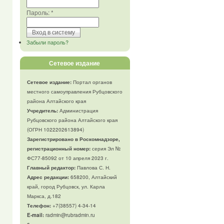
Пароль:
*
Забыли пароль?
Сетевое издание
Сетевое издание:
Портал органов
местного самоуправления Рубцовского
района Алтайского края
Учредитель:
Администрация
Рубцовского района Алтайского края
(ОГРН 1022202613894)
Зарегистрировано в Роскомнадзоре,
регистрационный номер:
серия Эл №
ФС77-85092 от 10 апреля 2023 г.
Главный редактор:
Павлова С. Н.
Адрес редакции:
658200, Алтайский
край, город Рубцовск, ул. Карла
Маркса, д.182
Телефон
:
+7(38557) 4-34-14
E-mail:
radmin@rubradmin.ru