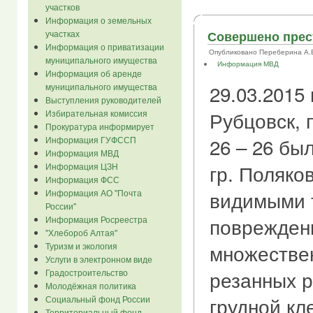
участков
Информация о земельных
участках
Совершено прес
Информация о приватизации
Опубликовано Переберина А.В. в
муниципального имущества
Информация МВД
Информация об аренде
29.03.2015 
муниципального имущества
Выступления руководителей
Рубцовск, 
Избирательная комиссия
Прокуратура информирует
26 – 26 бы
Информация ГУФССП
Информация МВД
гр. Поляков
Информация ЦЗН
Информация ФСС
видимыми 
Информация АО "Почта
России"
поврежден
Информация Росреестра
"Хлебороб Алтая"
множествен
Туризм и экология
Услуги в электронном виде
резанных р
Градостроительство
Молодёжная политика
грудной кл
Социальный фонд России
Территориальный фонд