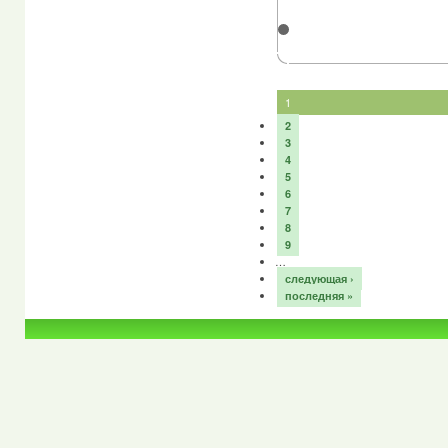
1
2
3
4
5
6
7
8
9
…
следующая ›
последняя »