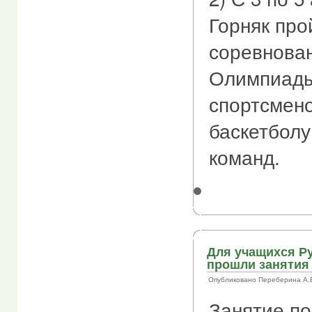
Горняк про
соревнован
Олимпиады
спортсмено
баскетболу
команд.
Для учащихся Р
прошли занятия
Опубликовано Переберина А.В. 
Занятие п