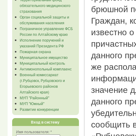
брюшной п
обязательного медицинского
страхования
Граждан, к
Орган социальной защиты и
обслуживания населения
известно о
Пограничное управление ФСБ
России по Алтайскому краю
причастны
Исполнение поручений и
указаний Президента РФ
данного пр
Пожарная охрана
Муниципальное имущество
же распол
Муниципальный контроль
Антимонопольный комплаенс
информаци
Военный комиссариат
(г.Рубцовск, Рубцовского и
значение д
Егорьевского районов
Алтайского края)
данного пр
МУП "Районный"
МУП "Южный"
убедительн
Развитие конкуренции
сообщить 
Вход в систему
Имя пользователя:
*
«Рубцовск