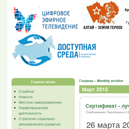
Главная
»
Monthly archive
Главное меню
Март 2015
О районе
Новости
Местное самоуправление
Сертификат - л
Нормотворческая
Опубликовано Переберина А.В. в
деятельность
Стратегия социально-
26 марта 2
экономического развития