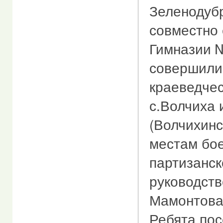
Зеленодуб
совместно
Гимназии №
совершили
краеведчес
с.Волчиха 
(Волчихинс
местам бо
партизанск
руководст
Мамонтова
Ребята пос