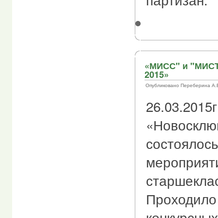
«МИСС" и "МИС
2015»
Опубликовано Переберина А.В. 
26.03.2015
«Новосклю
состоялос
мероприят
старшеклас
Проходило
конкурсны