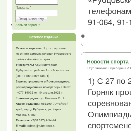
Пароль:
*
телефонам:
91-064, 91-
Забыли пароль?
Сетевое издание
Сетевое издание:
Портал органов
местного самоуправления Рубцовского
района Алтайского края
Новости спорта
Учредитель:
Администрация
Опубликовано Переберина А.В. 
Рубцовского района Алтайского края
(ОГРН 1022202613894)
1) С 27 по 
Зарегистрировано в Роскомнадзоре,
регистрационный номер:
серия Эл №
Горняк пр
ФС77-85092 от 10 апреля 2023 г.
Главный редактор:
Павлова С. Н.
соревнован
Адрес редакции:
658200, Алтайский
край, город Рубцовск, ул. Карла
Олимпиады
Маркса, д.182
Телефон
:
+7(38557) 4-34-14
спортсмено
E-mail:
radmin@rubradmin.ru