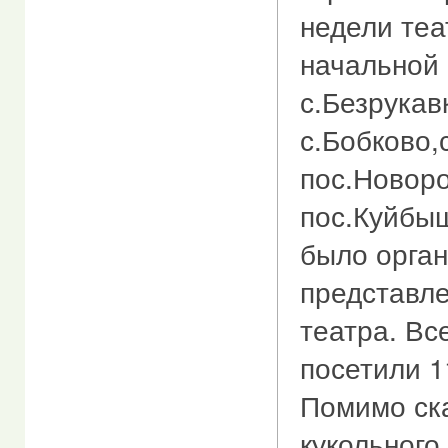
недели теа
начальной
с.Безрукав
с.Бобково,
пос.Новоро
пос.Куйбыш
было орга
представле
театра. Все
посетили 1
Помимо ск
кукольного