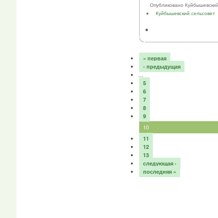
Опубликовано Куйбышевский се
Куйбышевский сельсовет
« первая
‹ предыдущая
…
5
6
7
8
9
10
11
12
13
следующая ›
последняя »