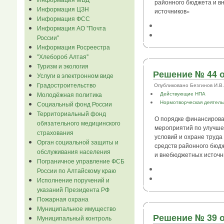
районного бюджета и 
Информация ЦЗН
источников»
Информация ФСС
Информация АО "Почта
России"
Информация Росреестра
"Хлебороб Алтая"
Туризм и экология
Решение № 44 о
Услуги в электронном виде
Градостроительство
Опубликовано Безгинов И.В. в
Молодёжная политика
Действующие НПА
Нормотворческая деятель
Социальный фонд России
Территориальный фонд
О порядке финансиров
обязательного медицинского
мероприятий по улучш
страхования
условий и охране труда 
Орган социальной защиты и
средств районного бюд
обслуживания населения
и внебюджетных источн
Пограничное управление ФСБ
России по Алтайскому краю
Исполнение поручений и
указаний Президента РФ
Пожарная охрана
Муниципальное имущество
Решение № 39 о
Муниципальный контроль