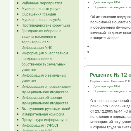
Действующие НПА
Районные мероприятия
Нормотворческая деятель
Муниципальные услуги
Обращения граждан
Об исполнении государ
Муниципальная служба
полномочий в области 
Противодействие коррупции
и обеспечения функцио
Гражданская оборона и
комиссий по делам нес
защита населения и
и защите их прав
территории от ЧС.
Информация МЧС
Информация о бесплатном
предоставлении в
собственность земельных
участков
Решение № 12 о
Информация о земельных
участках
Опубликовано Безгинов И.В. в
Информация о приватизации
Действующие НПА
Нормотворческая деятель
муниципального имущества
Информация об аренде
О внесении изменений 
муниципального имущества
районного Собрания де
Выступления руководителей
от 23.12.2005 № 44 «О 
Избирательная комиссия
положения о порядке 
Прокуратура информирует
мероприятий по улучше
Информация ГУФССП
и охраны труда за счёт 
Информация МВД