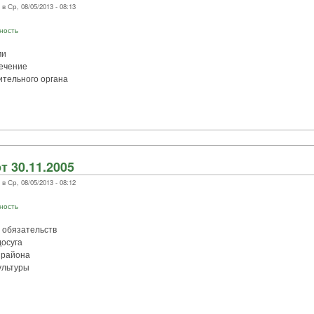
 Ср, 08/05/2013 - 08:13
ность
ми
ечение
ительного органа
т 30.11.2005
 Ср, 08/05/2013 - 08:12
ность
 обязательств
досуга
 района
ультуры