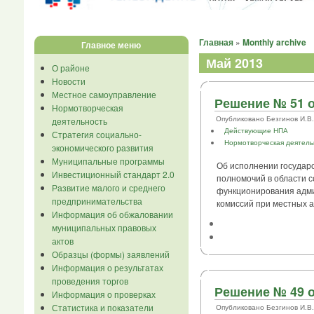
Главная
»
Monthly archive
Главное меню
Май 2013
О районе
Новости
Местное самоуправление
Решение № 51 о
Нормотворческая
Опубликовано Безгинов И.В. в
деятельность
Действующие НПА
Стратегия социально-
Нормотворческая деятель
экономического развития
Муниципальные программы
Об исполнении государ
Инвестиционный стандарт 2.0
полномочий в области с
Развитие малого и среднего
функционирования адм
предпринимательства
комиссий при местных 
Информация об обжаловании
муниципальных правовых
актов
Образцы (формы) заявлений
Информация о результатах
проведения торгов
Решение № 49 о
Информация о проверках
Статистика и показатели
Опубликовано Безгинов И.В. в