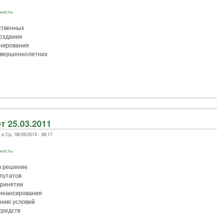
ность
ственных
создания
нирования
овершеннолетних
т 25.03.2011
 Ср, 08/05/2013 - 08:17
ность
в решение
путатов
принятии
финансирования
нию условий
средств