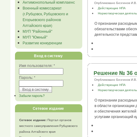
Антимонопольный комплаенс
Опубликовано Безгинов И.В. в
Военный комиссариат
Действующие НПА
(г.Рубцовск, Рубцовского и
Нормотворческая деятель
Егорьевского районов
О признании расходны
Алтайского края)
обязательствами обесп
МУП "Районный"
деятельности представ
МУП "Южный"
Развитие конкуренции
Вход в систему
Имя пользователя:
*
Решение № 36 о
Пароль:
*
Опубликовано Безгинов И.В. в
Действующие НПА
Нормотворческая деятель
Забыли пароль?
О признании расходных
в области организации 
Сетевое издание
и обеспечения жителей
услугами организаций к
Сетевое издание:
Портал органов
местного самоуправления Рубцовского
района Алтайского края