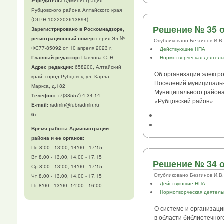
Учредитель:
Администрация
Рубцовского района Алтайского края
(ОГРН 1022202613894)
Решение № 35 о
Зарегистрировано в Роскомнадзоре,
регистрационный номер:
серия Эл №
Опубликовано Безгинов И.В. в
ФС77-85092 от 10 апреля 2023 г.
Действующие НПА
Главный редактор:
Павлова С. Н.
Нормотворческая деятель
Адрес редакции:
658200, Алтайский
Об организации электро
край, город Рубцовск, ул. Карла
Поселений муниципаль
Маркса, д.182
Муниципального район
Телефон
:
+7(38557) 4-34-14
«Рубцовский район»
E-mail:
radmin@rubradmin.ru
6+
Время работы Администрации
района и ее органов:
Пн 8:00 - 13:00, 14:00 - 17:15
Вт 8:00 - 13:00, 14:00 - 17:15
Решение № 34 о
Ср 8:00 - 13:00, 14:00 - 17:15
Опубликовано Безгинов И.В. в
Чт 8:00 - 13:00, 14:00 - 17:15
Действующие НПА
Пт 8:00 - 13:00, 14:00 - 16:00
Нормотворческая деятель
О системе и организаци
в области библиотечно