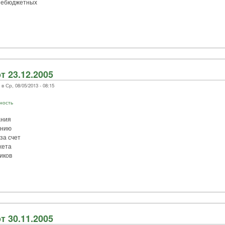
внебюджетных
т 23.12.2005
 Ср, 08/05/2013 - 08:15
ность
ания
ению
за счет
жета
иков
т 30.11.2005