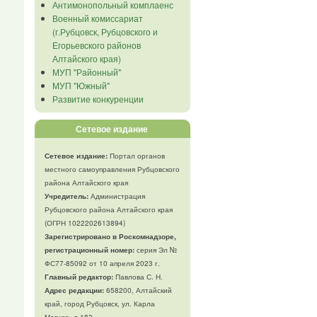
Антимонопольный комплаенс
Военный комиссариат
(г.Рубцовск, Рубцовского и
Егорьевского районов
Алтайского края)
МУП "Районный"
МУП "Южный"
Развитие конкуренции
Сетевое издание
Сетевое издание:
Портал органов
местного самоуправления Рубцовского
района Алтайского края
Учредитель:
Администрация
Рубцовского района Алтайского края
(ОГРН 1022202613894)
Зарегистрировано в Роскомнадзоре,
регистрационный номер:
серия Эл №
ФС77-85092 от 10 апреля 2023 г.
Главный редактор:
Павлова С. Н.
Адрес редакции:
658200, Алтайский
край, город Рубцовск, ул. Карла
Маркса, д.182