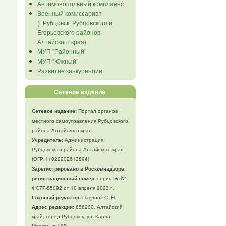
Антимонопольный комплаенс
Военный комиссариат
(г.Рубцовск, Рубцовского и
Егорьевского районов
Алтайского края)
МУП "Районный"
МУП "Южный"
Развитие конкуренции
Сетевое издание
Сетевое издание:
Портал органов
местного самоуправления Рубцовского
района Алтайского края
Учредитель:
Администрация
Рубцовского района Алтайского края
(ОГРН 1022202613894)
Зарегистрировано в Роскомнадзоре,
регистрационный номер:
серия Эл №
ФС77-85092 от 10 апреля 2023 г.
Главный редактор:
Павлова С. Н.
Адрес редакции:
658200, Алтайский
край, город Рубцовск, ул. Карла
Маркса, д.182