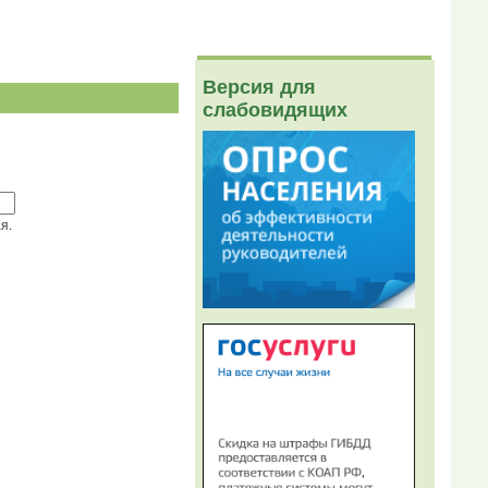
Версия для
слабовидящих
я.