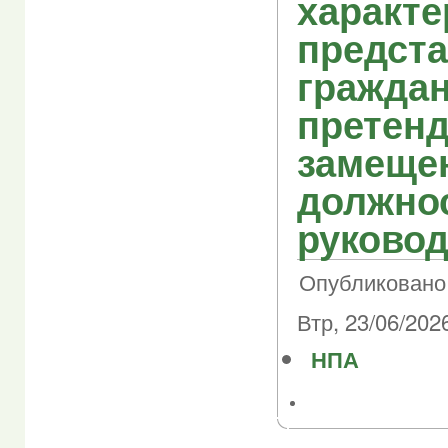
характе
предст
граждан
претен
замеще
должно
руковод
Опубликовано 
Втр, 23/06/2026
НПА