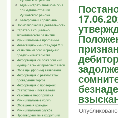
Постано
Административная комиссия
при Администрации
17.06.2
Рубцовского района
Телефонный справочник
утверж
Нормотворческая деятельность
Стратегия социально-
Положе
экономического развития
Муниципальные программы
призна
Инвестиционный стандарт 2.0
Развитие малого и среднего
дебито
предпринимательства
Информация об обжаловании
задолж
муниципальных правовых актов
Образцы (формы) заявлений
сомнит
Информация о результатах
проведения торгов
безнаде
Информация о проверках
Статистика и показатели
взыска
Районные мероприятия
Муниципальные услуги
Обращения граждан
Опубликовано 
Муниципальная служба
Противодействие коррупции