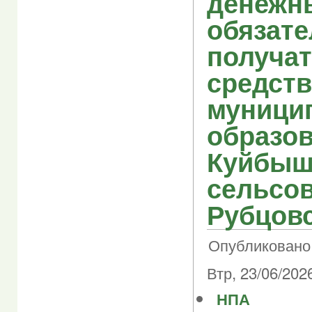
денежн
обязате
получа
средст
муници
образо
Куйбыш
сельсов
Рубцовс
Опубликовано 
Втр, 23/06/2026
НПА