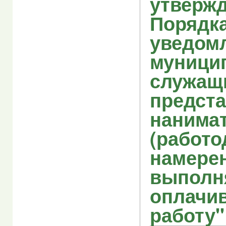
утверж
Порядк
уведом
муници
служащ
предст
нанима
(работо
намере
выполн
оплачи
работу"