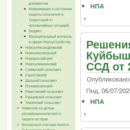
документов
НПА
Информация о состоянии
защиты населения и
территорий от
чрезвычайных ситуаций
Бюджет
Муниципальный контроль
Решения
в сфере благоустройства
Новоалександровский
Куйбыш
Новониколаевский
Новороссийский
ССД от 
Новосклюихинский
Самарский сельсовет
Саратовский
Опубликовано 
Дальний сельсовет
Половинкинский
Пнд, 06/07/202
Ракитовский сельсовет
Рубцовский сельсовет
НПА
Тишинский сельсовет
Комиссия по делам
несовершеннолетних и
защите их прав
Контрольно-счетная палата
Рубцовского района