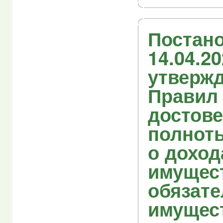
Постано
14.04.2
утверж
Правил
достове
полнот
о доход
имущес
обязате
имущес