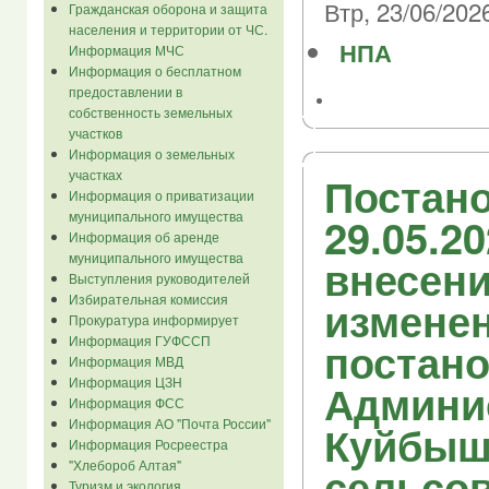
Втр, 23/06/2026
Гражданская оборона и защита
населения и территории от ЧС.
НПА
Информация МЧС
Информация о бесплатном
предоставлении в
собственность земельных
участков
Информация о земельных
участках
Постано
Информация о приватизации
муниципального имущества
29.05.2
Информация об аренде
муниципального имущества
внесен
Выступления руководителей
Избирательная комиссия
изменен
Прокуратура информирует
Информация ГУФССП
постан
Информация МВД
Информация ЦЗН
Админи
Информация ФСС
Информация АО "Почта России"
Куйбыш
Информация Росреестра
"Хлебороб Алтая"
сельсов
Туризм и экология