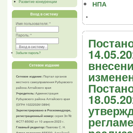
Развитие конкуренции
НПА
Вход в систему
Имя пользователя:
*
Пароль:
*
Постано
14.05.2
Забыли пароль?
внесен
Сетевое издание
изменен
Сетевое издание:
Портал органов
местного самоуправления Рубцовского
Постано
района Алтайского края
Учредитель:
Администрация
18.05.2
Рубцовского района Алтайского края
(ОГРН 1022202613894)
утверж
Зарегистрировано в Роскомнадзоре,
регистрационный номер:
серия Эл №
регламе
ФС77-85092 от 10 апреля 2023 г.
Главный редактор:
Павлова С. Н.
Адрес редакции:
658200, Алтайский