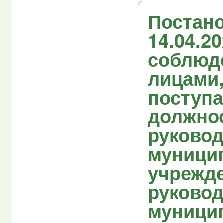
Постано
14.04.2
соблюд
лицами
поступ
должно
руково
муници
учрежде
руково
муници