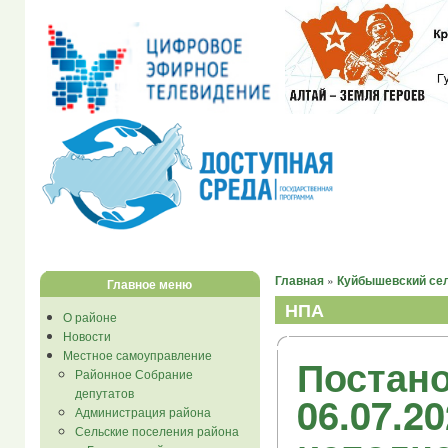
Главная
»
Куйбышевский се
Главное меню
НПА
О районе
Новости
Местное самоуправление
Постано
Районное Собрание
депутатов
06.07.2
Администрация района
Сельские поселения района