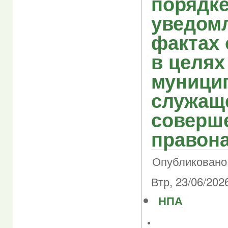
порядк
уведом
фактах
в целях
муници
служаще
соверш
правон
Опубликовано 
Втр, 23/06/2026
НПА