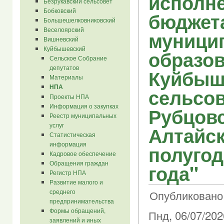
исполн
Безрукавский сельсовет
Бобковский
бюджет
Большешелковниковский
Веселоярский
муници
Вишневский
Куйбышевский
образо
Сельское Собрание
депутатов
Куйбыш
Материалы
НПА
сельсов
Проекты НПА
Информация о закупках
Рубцовс
Реестр муниципальных
услуг
Алтайск
Статистическая
информация
полугод
Кадровое обеспечение
Обращения граждан
года"
Регистр НПА
Развитие малого и
среднего
Опубликовано 
предпринимательства
Формы обращений,
Пнд, 06/07/202
заявлений и иных