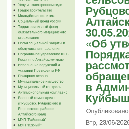
Услуги в электронном виде
Рубцовс
Градостроительство
Молодёжная политика
Алтайск
Социальный фонд России
Территориальный фонд
30.05.20
обязательного медицинского
страхования
«Об ут
Орган социальной защиты и
обслуживания населения
Порядк
Пограничное управление ФСБ
России по Алтайскому краю
рассмо
Исполнение поручений и
указаний Президента РФ
обраще
Пожарная охрана
Муниципальное имущество
в Адми
Муниципальный контроль
Антимонопольный комплаенс
Куйбыше
Военный комиссариат
(г.Рубцовск, Рубцовского и
Опубликовано 
Егорьевского районов
Алтайского края)
МУП "Районный"
Втр, 23/06/2026
МУП "Южный"