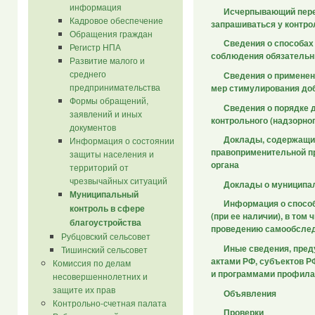
информация
Исчерпывающий переч
Кадровое обеспечение
запрашиваться у контро
Обращения граждан
Сведения о способах
Регистр НПА
соблюдения обязательн
Развитие малого и
среднего
Сведения о применен
предпринимательства
мер стимулирования до
Формы обращений,
Сведения о порядке 
заявлений и иных
контрольного (надзорног
документов
Доклады, содержащи
Информация о состоянии
правоприменительной пр
защиты населения и
органа
территорий от
чрезвычайных ситуаций
Доклады о муниципа
Муниципальный
Информация о способ
контроль в сфере
(при ее наличии), в том
благоустройства
проведению самообсле
Рубцовский сельсовет
Иные сведения, пре
Тишинский сельсовет
актами РФ, субъектов 
Комиссия по делам
и программами профила
несовершеннолетних и
защите их прав
Объявления
Контрольно-счетная палата
Проверки