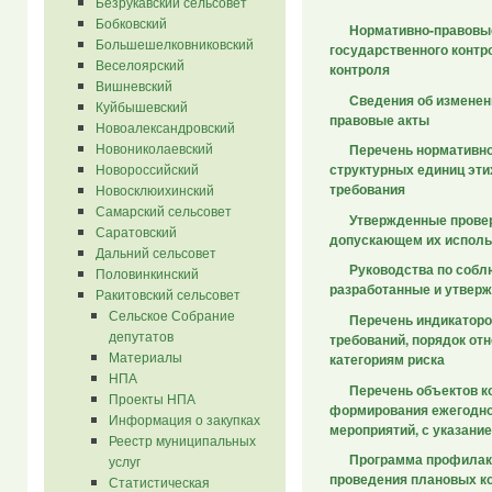
Безрукавский сельсовет
Бобковский
Нормативно-правовы
Большешелковниковский
государственного контр
Веселоярский
контроля
Вишневский
Сведения об изменен
Куйбышевский
правовые акты
Новоалександровский
Новониколаевский
Перечень нормативно
Новороссийский
структурных единиц эти
требования
Новосклюихинский
Самарский сельсовет
Утвержденные прове
Саратовский
допускающем их исполь
Дальний сельсовет
Руководства по собл
Половинкинский
разработанные и утверж
Ракитовский сельсовет
Сельское Собрание
Перечень индикаторо
депутатов
требований, порядок отн
Материалы
категориям риска
НПА
Перечень объектов к
Проекты НПА
формирования ежегодно
Информация о закупках
мероприятий, с указание
Реестр муниципальных
Программа профилакт
услуг
проведения плановых к
Статистическая