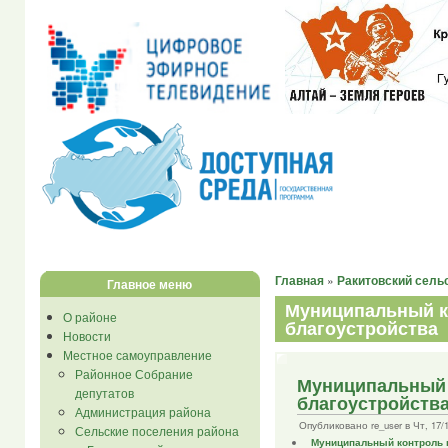
Главная
»
Ракитовский сель
Главное меню
Муниципальный к
О районе
благоустройства
Новости
Местное самоуправление
Районное Собрание
Муниципальный 
депутатов
благоустройств
Администрация района
Опубликовано re_user в Чт, 17/11
Сельские поселения района
Муниципальный контроль 