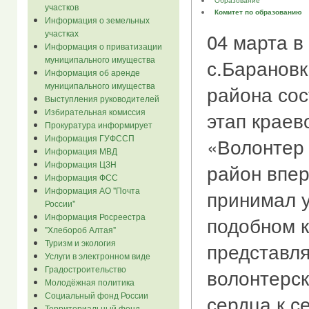
Образование
участков
Комитет по образованию
Информация о земельных
участках
04 марта в
Информация о приватизации
муниципального имущества
с.Барановк
Информация об аренде
муниципального имущества
района сос
Выступления руководителей
Избирательная комиссия
этап краев
Прокуратура информирует
Информация ГУФССП
«Волонтер 
Информация МВД
Информация ЦЗН
район впер
Информация ФСС
Информация АО "Почта
принимал у
России"
Информация Росреестра
подобном к
"Хлебороб Алтая"
Туризм и экология
представля
Услуги в электронном виде
Градостроительство
волонтерск
Молодёжная политика
Социальный фонд России
сердца к с
Территориальный фонд