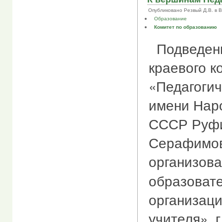
Опубликовано Резвый Д.В. в Втр
Образование
Комитет по образованию
Подведены
краевого к
«Педагоги
имени Наро
СССР Руф
Серафимов
организов
образоват
организац
учителя», 