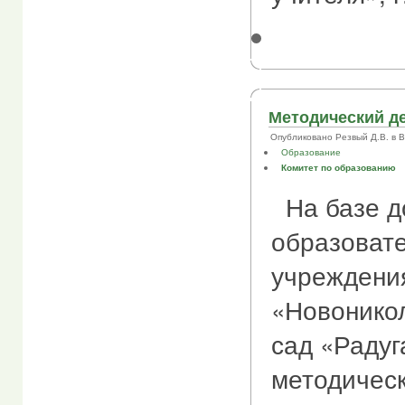
Методический де
Опубликовано Резвый Д.В. в Втр
Образование
Комитет по образованию
На базе д
образоват
учреждени
«Новоникол
сад «Радуг
методичес