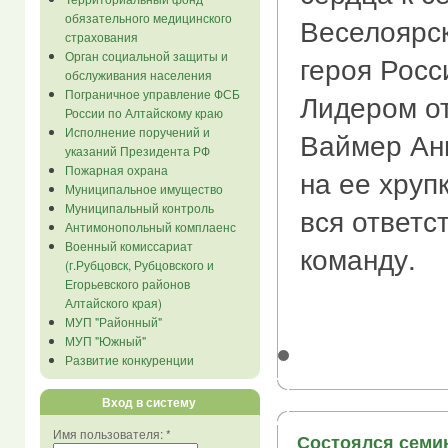
обязательного медицинского
Веселоярс
страхования
Орган социальной защиты и
героя Росс
обслуживания населения
Пограничное управление ФСБ
Лидером от
России по Алтайскому краю
Исполнение поручений и
Ваймер Ан
указаний Президента РФ
Пожарная охрана
на ее хруп
Муниципальное имущество
Муниципальный контроль
вся ответс
Антимонопольный комплаенс
Военный комиссариат
команду.
(г.Рубцовск, Рубцовского и
Егорьевского районов
Алтайского края)
МУП "Районный"
МУП "Южный"
Развитие конкуренции
Вход в систему
Имя пользователя:
*
Состоялся семи