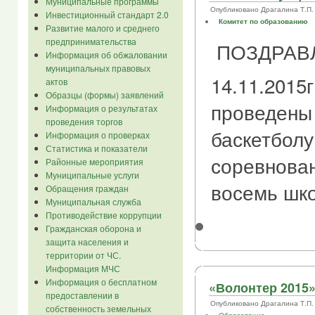
Муниципальные программы
Опубликовано Драгалина Т.П. в 
Инвестиционный стандарт 2.0
Комитет по образованию
Развитие малого и среднего
предпринимательства
ПОЗДРАВЛ
Информация об обжаловании
муниципальных правовых
14.11.2015
актов
Образцы (формы) заявлений
проведены
Информация о результатах
проведения торгов
баскетболу
Информация о проверках
Статистика и показатели
соревнова
Районные мероприятия
Муниципальные услуги
восемь шк
Обращения граждан
Муниципальная служба
Противодействие коррупции
Гражданская оборона и
защита населения и
территории от ЧС.
Информация МЧС
Информация о бесплатном
«Волонтер 2015»
предоставлении в
Опубликовано Драгалина Т.П. в 
собственность земельных