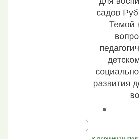
для воспи
садов Руб
Темой 
вопро
педагогич
детском
социально
развития д
во
К вершинам Пед