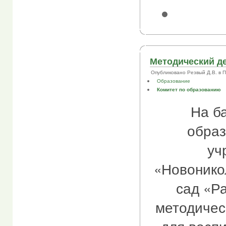
Методический де
Опубликовано Резвый Д.В. в Пнд
Образование
Комитет по образованию
На б
образ
уч
«Новонико
сад «Р
методичес