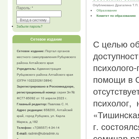
Опубликовано Драгалина Т.П. в 
Пароль:
*
Образование
Комитет по образованию
Забыли пароль?
Сетевое издание
С целью о
Сетевое издание:
Портал органов
доступност
местного самоуправления Рубцовского
района Алтайского края
психолого-
Учредитель:
Администрация
Рубцовского района Алтайского края
помощи в 
(ОГРН 1022202613894)
Зарегистрировано в Роскомнадзоре,
отсутствует
регистрационный номер:
серия Эл №
ФС77-85092 от 10 апреля 2023 г.
психолог,
Главный редактор:
Павлова С. Н.
Адрес редакции:
658200, Алтайский
«Тишинска
край, город Рубцовск, ул. Карла
Маркса, д.182
г. состоял
Телефон
:
+7(38557) 4-34-14
E-mail:
radmin@rubradmin.ru
семинар р