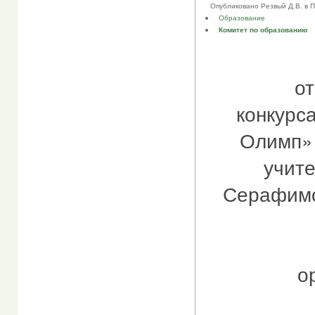
Опубликовано Резвый Д.В. в Пнд
Образование
Комитет по образованию
от
конкурс
Олимп»
учит
Серафимо
о