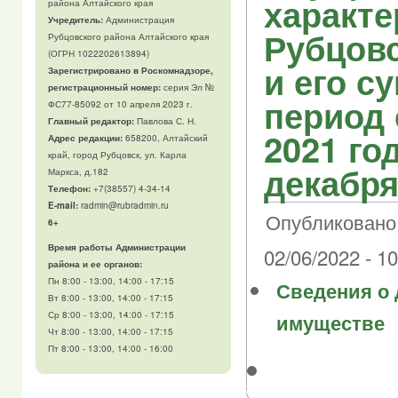
характе
района Алтайского края
Учредитель:
Администрация
Рубцовс
Рубцовского района Алтайского края
(ОГРН 1022202613894)
и его су
Зарегистрировано в Роскомнадзоре,
регистрационный номер:
серия Эл №
период 
ФС77-85092 от 10 апреля 2023 г.
Главный редактор:
Павлова С. Н.
2021 го
Адрес редакции:
658200, Алтайский
край, город Рубцовск, ул. Карла
декабря
Маркса, д.182
Телефон
:
+7(38557) 4-34-14
E-mail:
radmin@rubradmin.ru
Опубликовано 
6+
Время работы Администрации
02/06/2022 - 10
района и ее органов:
Пн 8:00 - 13:00, 14:00 - 17:15
Сведения о 
Вт 8:00 - 13:00, 14:00 - 17:15
имуществе
Ср 8:00 - 13:00, 14:00 - 17:15
Чт 8:00 - 13:00, 14:00 - 17:15
Пт 8:00 - 13:00, 14:00 - 16:00