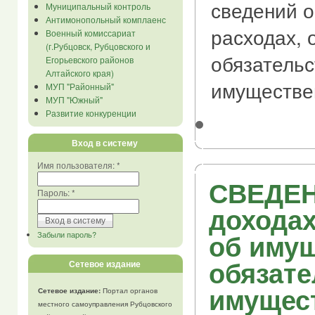
сведений о
Муниципальный контроль
Антимонопольный комплаенс
расходах, 
Военный комиссариат
(г.Рубцовск, Рубцовского и
обязательс
Егорьевского районов
Алтайского края)
имуществе
МУП "Районный"
МУП "Южный"
Развитие конкуренции
Вход в систему
Имя пользователя:
*
СВЕДЕН
Пароль:
*
доходах
об имущ
Забыли пароль?
обязате
Сетевое издание
имущес
Сетевое издание:
Портал органов
местного самоуправления Рубцовского