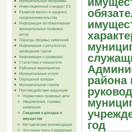
имущес
Муниципальные программы
Инвестиционный стандарт 2.0
обязате
Развитие малого и среднего
предпринимательства
имущес
Информация об обжаловании
муниципальных правовых
характе
актов
Образцы (формы) заявлений
муници
Информация о результатах
проведения торгов
служащ
Информация о проверках
Статистика и показатели
Админи
Районные мероприятия
Муниципальные услуги
района 
Обращения граждан
Муниципальная служба
руково
Противодействие коррупции
Нормативно правовые акты
муници
Уведомления, справки,
заявления
учрежде
Сведения о доходах и
имуществе
год
Методические рекомендации
Что нужно знать о коррупции