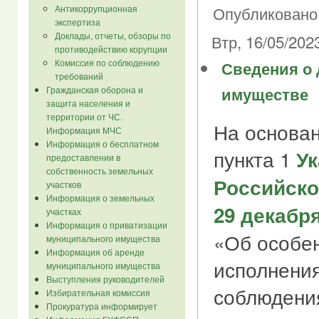
Опубликовано 
Антикоррупционная
экспертиза
Доклады, отчеты, обзоры по
Втр, 16/05/2023
противодействию корупции
Комиссия по соблюдению
Сведения о 
требований
имуществе
Гражданская оборона и
защита населения и
территории от ЧС.
На основан
Информация МЧС
Информация о бесплатном
пункта 1
Ук
предоставлении в
собственность земельных
Российско
участков
Информация о земельных
29 декабря
участках
Информация о приватизации
«Об особе
муниципального имущества
Информация об аренде
исполнения
муниципального имущества
Выступления руководителей
соблюдени
Избирательная комиссия
Прокуратура информирует