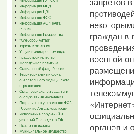
запретов в
Информация ГУФССП
Информация МВД
противодей
Информация ЦЗН
Информация ФСС
некоторым
Информация АО "Почта
России"
граждан в 
Информация Росреестра
"Хлебороб Алтая"
проведени
Туризм и экология
Услуги в электронном виде
военной о
Градостроительство
Молодёжная политика
размещени
Социальный фонд России
Территориальный фонд
информаци
обязательного медицинского
страхования
телекомму
Орган социальной защиты и
обслуживания населения
«Интернет»
Пограничное управление ФСБ
России по Алтайскому краю
официальн
Исполнение поручений и
указаний Президента РФ
органов и 
Пожарная охрана
Муниципальное имущество