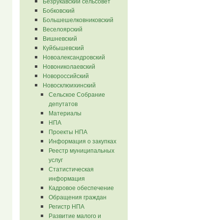
Безрукавский сельсовет
Бобковский
Большешелковниковский
Веселоярский
Вишневский
Куйбышевский
Новоалександровский
Новониколаевский
Новороссийский
Новосклюихинский
Сельское Собрание
депутатов
Материалы
НПА
Проекты НПА
Информация о закупках
Реестр муниципальных
услуг
Статистическая
информация
Кадровое обеспечение
Обращения граждан
Регистр НПА
Развитие малого и