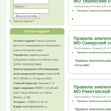
МО Тишинский с
Пароль:
*
Опубликовано Резвый Д.В. в Пт,
Правила землепользования
Забыли пароль?
Сетевое издание
Правила землеп
Сетевое издание:
Портал органов
МО Самарский с
местного самоуправления Рубцовского
Опубликовано Резвый Д.В. в Пт,
района Алтайского края
Правила землепользования
Учредитель:
Администрация
Рубцовского района Алтайского края
Правила землепользова
(ОГРН 1022202613894)
сельсовет
Зарегистрировано в Роскомнадзоре,
регистрационный номер:
серия Эл №
ФС77-85092 от 10 апреля 2023 г.
Главный редактор:
Павлова С. Н.
Правила землеп
Адрес редакции:
658200, Алтайский
МО Ракитовский
край, город Рубцовск, ул. Карла
Опубликовано Резвый Д.В. в Пт,
Маркса, д.182
Правила землепользования
Телефон
:
+7(38557) 4-34-14
E-mail:
radmin@rubradmin.ru
Правила землепользова