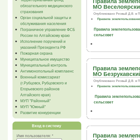
Правила землеп
МО Веселоярски
обязательного медицинского
страхования
Опубликовано Резвый Д.В. в Пнд
Орган социальной защиты и
Правила землепользования
обслуживания населения
Правила землепользова
Пограничное управление ФСБ
сельсовет
России по Алтайскому краю
Исполнение поручений и
указаний Президента РФ
Пожарная охрана
Муниципальное имущество
Муниципальный контроль
Правила землеп
Антимонопольный комплаенс
МО Безрукавски
Военный комиссариат
Опубликовано Резвый Д.В. в Пнд
(г.Рубцовск, Рубцовского и
Правила землепользования
Егорьевского районов
Алтайского края)
Правила землепользова
МУП "Районный"
сельсовет
МУП "Южный"
Развитие конкуренции
Вход в систему
Правила землеп
Имя пользователя:
*