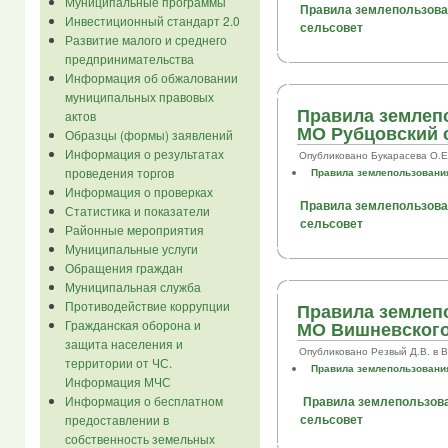
Муниципальные программы
Правила землепользован
Инвестиционный стандарт 2.0
сельсовет
Развитие малого и среднего
предпринимательства
Информация об обжаловании
муниципальных правовых
Правила землеп
актов
МО Рубцовский 
Образцы (формы) заявлений
Информация о результатах
Опубликовано Букарасева О.Е. в
проведения торгов
Правила землепользования
Информация о проверках
Правила землепользован
Статистика и показатели
сельсовет
Районные мероприятия
Муниципальные услуги
Обращения граждан
Муниципальная служба
Противодействие коррупции
Правила землеп
Гражданская оборона и
МО Вишневского
защита населения и
Опубликовано Резвый Д.В. в Втр
территории от ЧС.
Правила землепользования
Информация МЧС
Информация о бесплатном
Правила землепользова
сельсовет
предоставлении в
собственность земельных