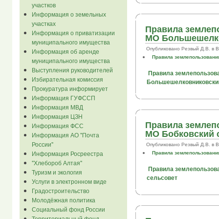
участков
Информация о земельных
участках
Правила землеп
Информация о приватизации
МО Большешелко
муниципального имущества
Опубликовано Резвый Д.В. в Втр
Информация об аренде
Правила землепользования
муниципального имущества
Выступления руководителей
Правила землепользова
Избирательная комиссия
Большешелковниковски
Прокуратура информирует
Информация ГУФССП
Информация МВД
Информация ЦЗН
Правила землеп
Информация ФСС
МО Бобковский 
Информация АО "Почта
России"
Опубликовано Резвый Д.В. в Втр
Информация Росреестра
Правила землепользования
"Хлебороб Алтая"
Правила землепользова
Туризм и экология
сельсовет
Услуги в электронном виде
Градостроительство
Молодёжная политика
Социальный фонд России
Территориальный фонд