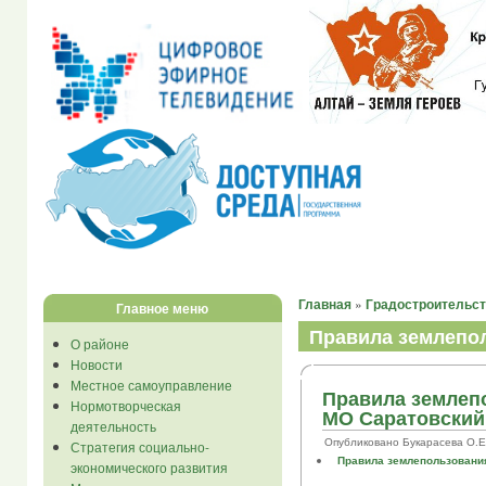
Главная
»
Градостроительст
Главное меню
Правила землепол
О районе
Новости
Местное самоуправление
Правила землеп
Нормотворческая
МО Саратовский
деятельность
Опубликовано Букарасева О.Е. в
Стратегия социально-
Правила землепользования
экономического развития