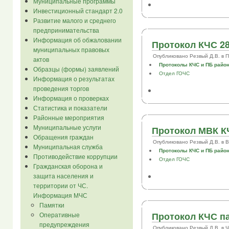
Муниципальные программы
Инвестиционный стандарт 2.0
Развитие малого и среднего
предпринимательства
Информация об обжаловании
Протокол КЧС 28
муниципальных правовых
Опубликовано Резвый Д.В. в Пт,
актов
Протоколы КЧС и ПБ райо
Образцы (формы) заявлений
Отдел ГОЧС
Информация о результатах
проведения торгов
Информация о проверках
Статистика и показатели
Районные мероприятия
Муниципальные услуги
Протокол МВК КЧ
Обращения граждан
Опубликовано Резвый Д.В. в Втр
Муниципальная служба
Протоколы КЧС и ПБ райо
Противодействие коррупции
Отдел ГОЧС
Гражданская оборона и
защита населения и
территории от ЧС.
Информация МЧС
Памятки
Протокол КЧС па
Оперативные
предупреждения
Опубликовано Резвый Д.В. в Чт,