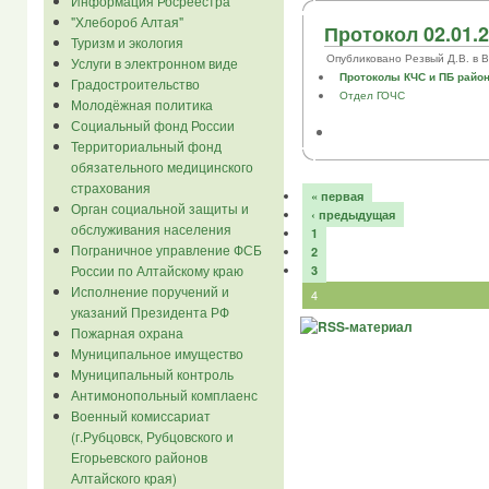
Информация Росреестра
"Хлебороб Алтая"
Протокол 02.01.
Туризм и экология
Опубликовано Резвый Д.В. в Втр
Услуги в электронном виде
Протоколы КЧС и ПБ райо
Градостроительство
Отдел ГОЧС
Молодёжная политика
Социальный фонд России
Территориальный фонд
обязательного медицинского
страхования
« первая
Орган социальной защиты и
‹ предыдущая
обслуживания населения
1
Пограничное управление ФСБ
2
России по Алтайскому краю
3
Исполнение поручений и
4
указаний Президента РФ
Пожарная охрана
Муниципальное имущество
Муниципальный контроль
Антимонопольный комплаенс
Военный комиссариат
(г.Рубцовск, Рубцовского и
Егорьевского районов
Алтайского края)