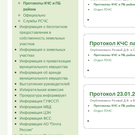
Протоколы КЧС и ПБ
Протоколы КЧС и ПБ райо
района
Отдел ГОЧС
Официально
Службы РСЧС
Информация о бесплатном
предоставлении в
собственность земельных
Протокол КЧС па
участков
Информация о земельных
Опубликовано Резвый Д.В. в Сб,
участках
Протоколы КЧС и ПБ райо
Отдел ГОЧС
Информация о приватизации
муниципального имущества
Информация об аренде
муниципального имущества
Выступления руководителей
Избирательная комиссия
Протокол 23.01.
Прокуратура информирует
Информация ГУФССП
Опубликовано Резвый Д.В. в Втр
Протоколы КЧС и ПБ райо
Информация МВД
Отдел ГОЧС
Информация ЦЗН
Информация ФСС
Информация АО "Почта
России"