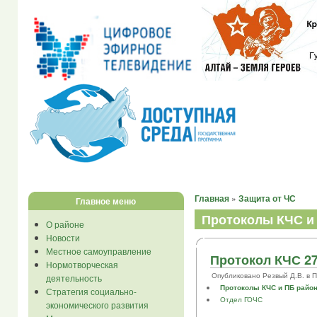
Главная
»
Защита от ЧС
Главное меню
Протоколы КЧС и
О районе
Новости
Местное самоуправление
Протокол КЧС 27
Нормотворческая
Опубликовано Резвый Д.В. в Пт,
деятельность
Протоколы КЧС и ПБ райо
Стратегия социально-
Отдел ГОЧС
экономического развития