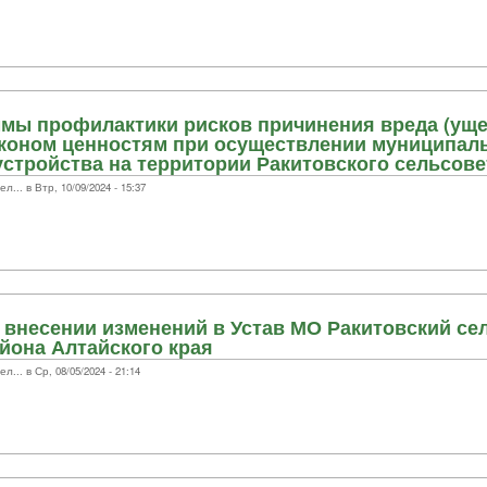
мы профилактики рисков причинения вреда (уще
коном ценностям при осуществлении муниципаль
устройства на территории Ракитовского сельсовет
.. в Втр, 10/09/2024 - 15:37
внесении изменений в Устав МО Ракитовский се
йона Алтайского края
.. в Ср, 08/05/2024 - 21:14