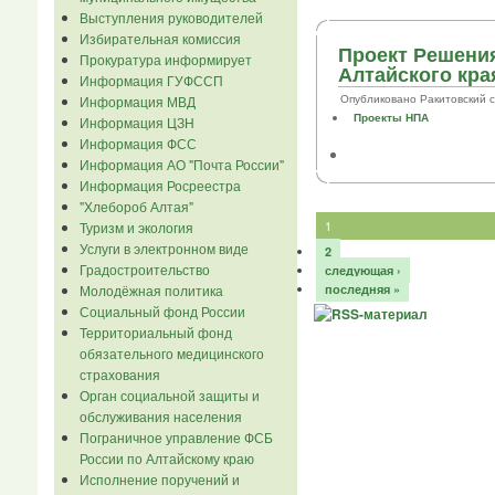
Выступления руководителей
Избирательная комиссия
Проект Решения
Прокуратура информирует
Алтайского края
Информация ГУФССП
Опубликовано Ракитовский сел.
Информация МВД
Проекты НПА
Информация ЦЗН
Информация ФСС
Информация АО "Почта России"
Информация Росреестра
"Хлебороб Алтая"
1
Туризм и экология
Услуги в электронном виде
2
Градостроительство
следующая ›
Молодёжная политика
последняя »
Социальный фонд России
Территориальный фонд
обязательного медицинского
страхования
Орган социальной защиты и
обслуживания населения
Пограничное управление ФСБ
России по Алтайскому краю
Исполнение поручений и