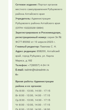
Сетевое издание:
Портал органов
местного самоуправления Рубцовского
района Алтайского края
Учредитель:
Администрация
Рубцовского района Алтайского края
(ОГРН 1022202613894)
Зарегистрировано в Роскомнадзоре,
регистрационный номер:
серия Эл №
ФС77-85092 от 10 апреля 2023 г.
Главный редактор:
Павлова С. Н.
Адрес редакции:
658200, Алтайский
край, город Рубцовск, ул. Карла
Маркса, д.182
Телефон
:
+7(38557) 4-34-14
E-mail:
radmin@rubradmin.ru
6+
Время работы Администрации
района и ее органов:
Пн 8:00 - 13:00, 14:00 - 17:15
Вт 8:00 - 13:00, 14:00 - 17:15
Ср 8:00 - 13:00, 14:00 - 17:15
Чт 8:00 - 13:00, 14:00 - 17:15
Пт 8:00 - 13:00, 14:00 - 16:00