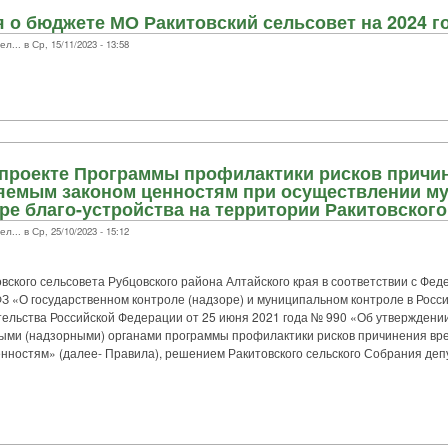
 о бюджете МО Ракитовский сельсовет на 2024 г
.. в Ср, 15/11/2023 - 13:58
 проекте Программы профилактики рисков причи
няемым законом ценностям при осуществлении м
ре благо-устройства на территории Ракитовского
.. в Ср, 25/10/2023 - 15:12
ского сельсовета Рубцовского района Алтайского края в соответствии с Фед
З «О государственном контроле (надзоре) и муниципальном контроле в Росс
ельства Российской Федерации от 25 июня 2021 года № 990 «Об утверждении
ыми (надзорными) органами программы профилактики рисков причинения вре
ностям» (далее- Правила), решением Ракитовского сельского Собрания деп