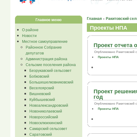
Главная
»
Ракитовский сел
Главное меню
Проекты НПА
О районе
Новости
Местное самоуправление
Проект отчета 
Районное Собрание
Опубликовано Ракитовский сел.
депутатов
Проекты НПА
Администрация района
Сельские поселения района
Безрукавский сельсовет
Бобковский
Большешелковниковский
Веселоярский
Проект решения
Вишневский
год
Куйбышевский
Опубликовано Ракитовский сел.
Новоалександровский
Проекты НПА
Новониколаевский
Новороссийский
Новосклюихинский
Самарский сельсовет
Саратовский