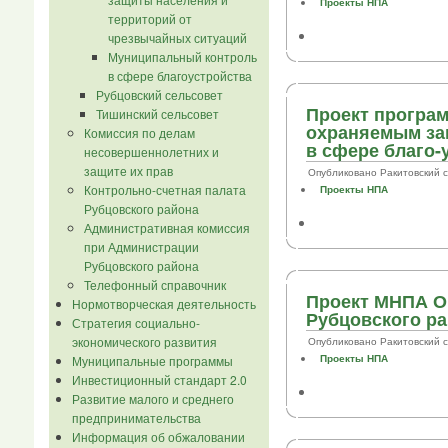
Проекты НПА
территорий от
чрезвычайных ситуаций
Муниципальный контроль
в сфере благоустройства
Рубцовский сельсовет
Проект програм
Тишинский сельсовет
охраняемым за
Комиссия по делам
в сфере благо-
несовершеннолетних и
защите их прав
Опубликовано Ракитовский сел.
Контрольно-счетная палата
Проекты НПА
Рубцовского района
Административная комиссия
при Администрации
Рубцовского района
Телефонный справочник
Проект МНПА О 
Нормотворческая деятельность
Рубцовского ра
Стратегия социально-
экономического развития
Опубликовано Ракитовский сел.
Проекты НПА
Муниципальные программы
Инвестиционный стандарт 2.0
Развитие малого и среднего
предпринимательства
Информация об обжаловании