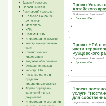
Дальний сельсовет
Проект Устава 
Половинкинский
Алтайского кра
Ракитовский сельсовет
Опубликовано Ракитовский сел.
Сельское Собрание
Проекты НПА
депутатов
Материалы
НПА
Проекты НПА
Информация о закупках
Реестр муниципальных
Проект НПА о в
услуг
части территор
Статистическая
Рубцовского ра
информация
Опубликовано Ракитовский сел.
Кадровое обеспечение
Проекты НПА
Обращения граждан
Регистр НПА
Развитие малого и
среднего
предпринимательства
Проект постан
Формы обращений,
услуги "Постан
заявлений и иных
для собственн
документов
Информация о состоянии
Опубликовано Ракитовский сел.
защиты населения и