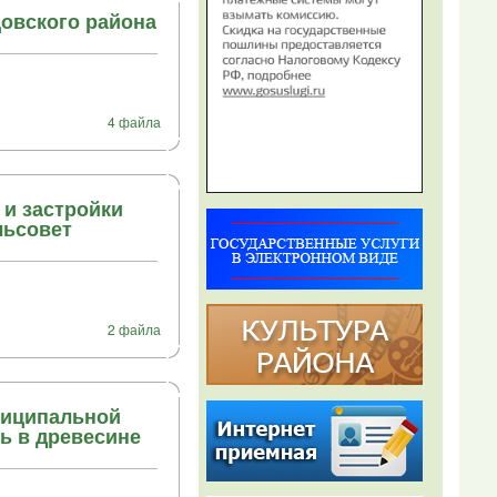
цовского района
4 файла
 и застройки
льсовет
2 файла
ниципальной
ь в древесине