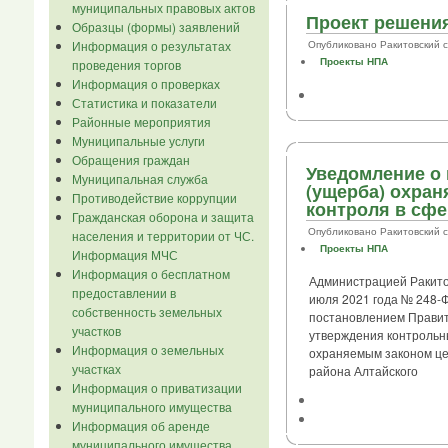
муниципальных правовых актов
Проект решения
Образцы (формы) заявлений
Информация о результатах
Опубликовано Ракитовский сел.
Проекты НПА
проведения торгов
Информация о проверках
Статистика и показатели
Районные мероприятия
Муниципальные услуги
Обращения граждан
Уведомление о
Муниципальная служба
(ущерба) охра
Противодействие коррупции
контроля в сфе
Гражданская оборона и защита
Опубликовано Ракитовский сел.
населения и территории от ЧС.
Проекты НПА
Информация МЧС
Информация о бесплатном
Администрацией Ракитов
предоставлении в
июля 2021 года № 248-Ф
собственность земельных
постановлением Правит
участков
утверждения контрольн
Информация о земельных
охраняемым законом цен
участках
района Алтайского
Информация о приватизации
муниципального имущества
Информация об аренде
муниципального имущества