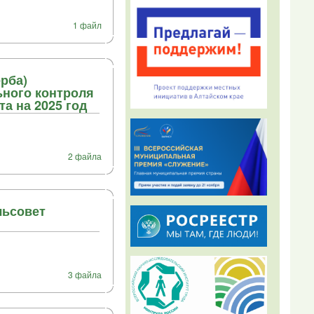
1 файл
рба)
ного контроля
а на 2025 год
2 файла
льсовет
3 файла