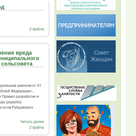
од
2 файла
нения вреда
униципального
 сельсовета
еральным законом от 31
ийской Федерации»,
 Правил разработки и
да (ущерба)
утатов Рубцовского
Читать далее
2 файла