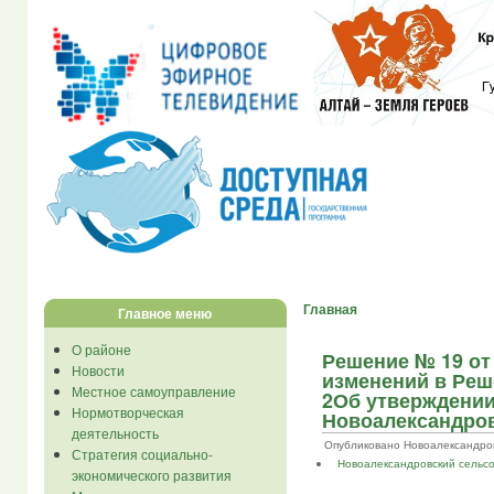
Главная
Главное меню
О районе
Решение № 19 от 
Новости
изменений в Реше
Местное самоуправление
2Об утверждени
Нормотворческая
Новоалександров
деятельность
Опубликовано Новоалександров...
Стратегия социально-
Новоалександровский сельс
экономического развития