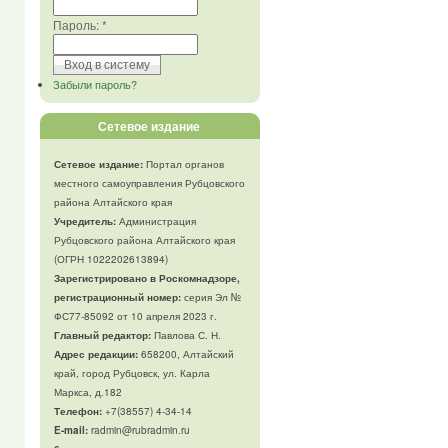
Пароль:
*
Забыли пароль?
Сетевое издание
Сетевое издание:
Портал органов
местного самоуправления Рубцовского
района Алтайского края
Учредитель:
Администрация
Рубцовского района Алтайского края
(ОГРН 1022202613894)
Зарегистрировано в Роскомнадзоре,
регистрационный номер:
серия Эл №
ФС77-85092 от 10 апреля 2023 г.
Главный редактор:
Павлова С. Н.
Адрес редакции:
658200, Алтайский
край, город Рубцовск, ул. Карла
Маркса, д.182
Телефон
:
+7(38557) 4-34-14
E-mail:
radmin@rubradmin.ru