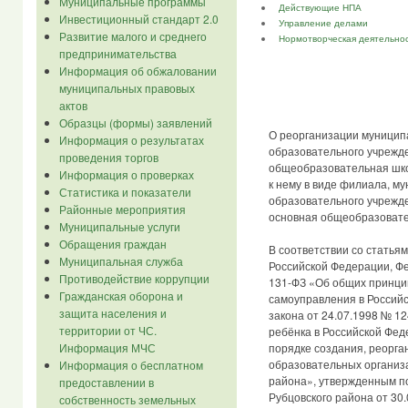
Муниципальные программы
Действующие НПА
Инвестиционный стандарт 2.0
Управление делами
Развитие малого и среднего
Нормотворческая деятельно
предпринимательства
Информация об обжаловании
муниципальных правовых
актов
Образцы (формы) заявлений
О реорганизации муницип
Информация о результатах
образовательного учрежд
проведения торгов
общеобразовательная шк
Информация о проверках
к нему в виде филиала, м
Статистика и показатели
образовательного учрежд
Районные мероприятия
основная общеобразоват
Муниципальные услуги
Обращения граждан
В соответствии со статьям
Муниципальная служба
Российской Федерации, Ф
Противодействие коррупции
131-ФЗ «Об общих принци
Гражданская оборона и
самоуправления в Российс
защита населения и
закона от 24.07.1998 № 1
территории от ЧС.
ребёнка в Российской Фед
Информация МЧС
порядке создания, реорг
образовательных организ
Информация о бесплатном
района», утвержденным п
предоставлении в
Рубцовского района от 30.
собственность земельных