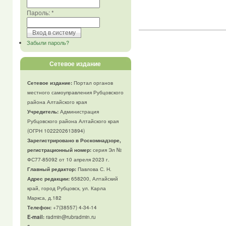
Пароль:
*
Забыли пароль?
Сетевое издание
Сетевое издание:
Портал органов
местного самоуправления Рубцовского
района Алтайского края
Учредитель:
Администрация
Рубцовского района Алтайского края
(ОГРН 1022202613894)
Зарегистрировано в Роскомнадзоре,
регистрационный номер:
серия Эл №
ФС77-85092 от 10 апреля 2023 г.
Главный редактор:
Павлова С. Н.
Адрес редакции:
658200, Алтайский
край, город Рубцовск, ул. Карла
Маркса, д.182
Телефон
:
+7(38557) 4-34-14
E-mail:
radmin@rubradmin.ru