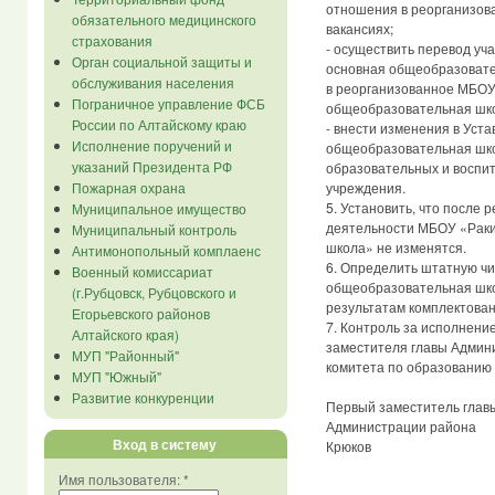
отношения в реорганизов
обязательного медицинского
вакансиях;
страхования
- осуществить перевод у
Орган социальной защиты и
основная общеобразовате
обслуживания населения
в реорганизованное МБОУ
Пограничное управление ФСБ
общеобразовательная шк
России по Алтайскому краю
- внести изменения в Уст
Исполнение поручений и
общеобразовательная шко
указаний Президента РФ
образовательных и воспи
Пожарная охрана
учреждения.
5. Установить, что после
Муниципальное имущество
деятельности МБОУ «Раки
Муниципальный контроль
школа» не изменятся.
Антимонопольный комплаенс
6. Определить штатную ч
Военный комиссариат
общеобразовательная школ
(г.Рубцовск, Рубцовского и
результатам комплектован
Егорьевского районов
7. Контроль за исполнени
Алтайского края)
заместителя главы Админ
МУП "Районный"
комитета по образованию 
МУП "Южный"
Развитие конкуренции
Первый заместитель глав
Администра
Вход в систему
Крюков
Имя пользователя:
*