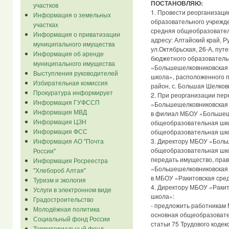
ПОСТАНОВЛЯЮ:
участков
1. Провести реорганизац
Информация о земельных
образовательного учрежд
участках
средняя общеобразовател
Информация о приватизации
адресу: Алтайский край, Р
муниципального имущества
ул.Октябрьская, 26-А, пу
Информация об аренде
бюджетного образователь
муниципального имущества
«Большешелковниковская
Выступления руководителей
школа», расположенного п
Избирательная комиссия
район, с. Большая Шелковк
Прокуратура информирует
2. При реорганизации пе
Информация ГУФССП
«Большешелковниковская
Информация МВД
в филиал МБОУ «Большеш
Информация ЦЗН
общеобразовательная шк
Информация ФСС
общеобразовательная шк
Информация АО "Почта
3. Директору МБОУ «Боль
общеобразовательная шко
России"
передать имущество, пра
Информация Росреестра
«Большешелковниковская
"Хлебороб Алтая"
в МБОУ «Ракитовская сре
Туризм и экология
4. Директору МБОУ «Раки
Услуги в электронном виде
школа»:
Градостроительство
- предложить работникам
Молодёжная политика
основная общеобразовате
Социальный фонд России
статьи 75 Трудового коде
Территориальный фонд