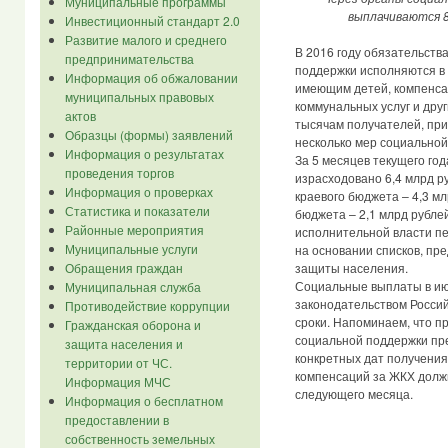
Муниципальные программы
выплачиваются 8
Инвестиционный стандарт 2.0
Развитие малого и среднего
В 2016 году обязательств
предпринимательства
поддержки исполняются в
Информация об обжаловании
имеющим детей, компенса
муниципальных правовых
коммунальных услуг и дру
актов
тысячам получателей, при
Образцы (формы) заявлений
несколько мер социальной
Информация о результатах
За 5 месяцев текущего го
проведения торгов
израсходовано 6,4 млрд ру
Информация о проверках
краевого бюджета – 4,3 мл
Статистика и показатели
бюджета – 2,1 млрд рубле
Районные мероприятия
исполнительной власти пе
Муниципальные услуги
на основании списков, пр
защиты населения.
Обращения граждан
Социальные выплаты в ию
Муниципальная служба
законодательством Россий
Противодействие коррупции
сроки. Напоминаем, что п
Гражданская оборона и
социальной поддержки пре
защита населения и
конкретных дат получения
территории от ЧС.
компенсаций за ЖКХ должн
Информация МЧС
следующего месяца.
Информация о бесплатном
предоставлении в
собственность земельных