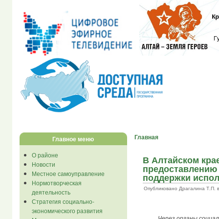
Главная
Главное меню
О районе
В Алтайском крае
Новости
предоставлению
Местное самоуправление
поддержки испол
Нормотворческая
Опубликовано Драгалина Т.П. в С
деятельность
Стратегия социально-
экономического развития
Через органы социа