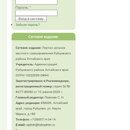
Пароль:
*
Забыли пароль?
Сетевое издание
Сетевое издание:
Портал органов
местного самоуправления Рубцовского
района Алтайского края
Учредитель:
Администрация
Рубцовского района Алтайского края
(ОГРН 1022202613894)
Зарегистрировано в Роскомнадзоре,
регистрационный номер:
серия Эл №
ФС77-85092 от 10 апреля 2023 г.
Главный редактор:
Павлова С. Н.
Адрес редакции:
658200, Алтайский
край, город Рубцовск, ул. Карла
Маркса, д.182
Телефон
:
+7(38557) 4-34-14
E-mail:
radmin@rubradmin.ru