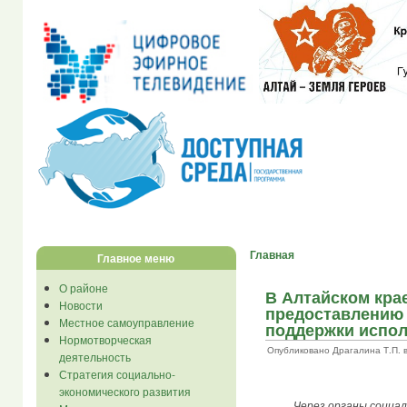
Главная
Главное меню
О районе
В Алтайском крае
Новости
предоставлению
Местное самоуправление
поддержки испол
Нормотворческая
Опубликовано Драгалина Т.П. в С
деятельность
Стратегия социально-
экономического развития
Через органы социа