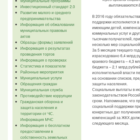
Муниципальные программы
выплачиваются 8
Инвестиционный стандарт 2.0
Развитие малого и среднего
В 2016 году обязательств
предпринимательства
поддержки исполняются в
Информация об обжаловании
имеющим детей, компенса
муниципальных правовых
коммунальных услуг и дру
актов
тысячам получателей, при
Образцы (формы) заявлений
несколько мер социальной
Информация о результатах
За 5 месяцев текущего го
проведения торгов
израсходовано 6,4 млрд ру
Информация о проверках
краевого бюджета – 4,3 мл
Статистика и показатели
бюджета – 2,1 млрд рубле
Районные мероприятия
исполнительной власти пе
Муниципальные услуги
на основании списков, пр
защиты населения.
Обращения граждан
Социальные выплаты в ию
Муниципальная служба
законодательством Россий
Противодействие коррупции
сроки. Напоминаем, что п
Гражданская оборона и
социальной поддержки пре
защита населения и
конкретных дат получения
территории от ЧС.
компенсаций за ЖКХ должн
Информация МЧС
следующего месяца.
Информация о бесплатном
предоставлении в
собственность земельных