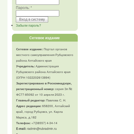
Пароль:
*
Забыли пароль?
Сетевое издание
Сетевое издание:
Портал органов
местного самоуправления Рубцовского
района Алтайского края
Учредитель:
Администрация
Рубцовского района Алтайского края
(ОГРН 1022202613894)
Зарегистрировано в Роскомнадзоре,
регистрационный номер:
серия Эл №
ФС77-85092 от 10 апреля 2023 г.
Главный редактор:
Павлова С. Н.
Адрес редакции:
658200, Алтайский
край, город Рубцовск, ул. Карла
Маркса, д.182
Телефон
:
+7(38557) 4-34-14
E-mail:
radmin@rubradmin.ru