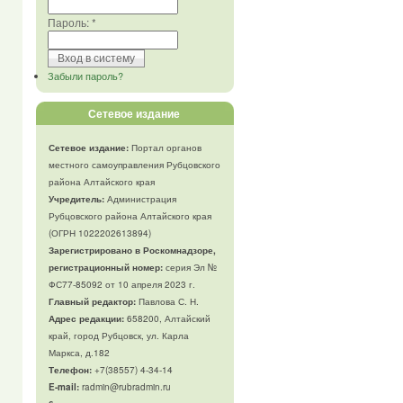
Пароль:
*
Забыли пароль?
Сетевое издание
Сетевое издание:
Портал органов
местного самоуправления Рубцовского
района Алтайского края
Учредитель:
Администрация
Рубцовского района Алтайского края
(ОГРН 1022202613894)
Зарегистрировано в Роскомнадзоре,
регистрационный номер:
серия Эл №
ФС77-85092 от 10 апреля 2023 г.
Главный редактор:
Павлова С. Н.
Адрес редакции:
658200, Алтайский
край, город Рубцовск, ул. Карла
Маркса, д.182
Телефон
:
+7(38557) 4-34-14
E-mail:
radmin@rubradmin.ru