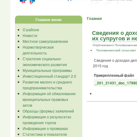
Главная
Главное меню
О районе
Сведения о дох
Новости
их супругов и н
Местное самоуправление
Опубликовано Половинкинский ..
Нормотворческая
Половинкинский сельсовет
деятельность
Стратегия социально-
Сведения о доходах депу
экономического развития
2015 год
Муниципальные программы
Прикрепленный файл
Инвестиционный стандарт 2.0
Развитие малого и среднего
_201_21431_doc_17980
предпринимательства
Информация об обжаловании
муниципальных правовых
актов
Образцы (формы) заявлений
Информация о результатах
проведения торгов
Информация о проверках
Статистика и показатели