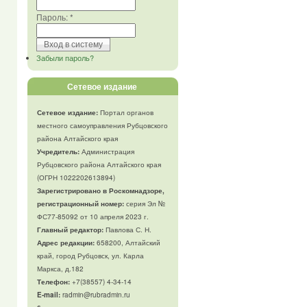
Пароль:
*
Забыли пароль?
Сетевое издание
Сетевое издание:
Портал органов
местного самоуправления Рубцовского
района Алтайского края
Учредитель:
Администрация
Рубцовского района Алтайского края
(ОГРН 1022202613894)
Зарегистрировано в Роскомнадзоре,
регистрационный номер:
серия Эл №
ФС77-85092 от 10 апреля 2023 г.
Главный редактор:
Павлова С. Н.
Адрес редакции:
658200, Алтайский
край, город Рубцовск, ул. Карла
Маркса, д.182
Телефон
:
+7(38557) 4-34-14
E-mail:
radmin@rubradmin.ru