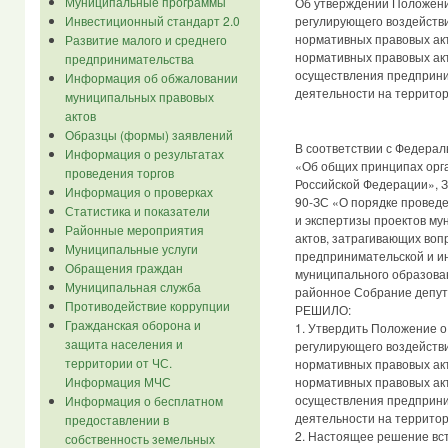
Муниципальные программы
Об утверждении Положени
Инвестиционный стандарт 2.0
регулирующего воздейств
нормативных правовых ак
Развитие малого и среднего
нормативных правовых ак
предпринимательства
осуществления предприни
Информация об обжаловании
деятельности на территор
муниципальных правовых
актов
Образцы (формы) заявлений
В соответствии с Федерал
Информация о результатах
«Об общих принципах орг
проведения торгов
Российской Федерации», З
Информация о проверках
90-ЗС «О порядке провед
Статистика и показатели
и экспертизы проектов м
Районные мероприятия
актов, затрагивающих во
Муниципальные услуги
предпринимательской и и
Обращения граждан
муниципального образован
Муниципальная служба
районное Собрание депут
Противодействие коррупции
РЕШИЛО:
Гражданская оборона и
1. Утвердить Положение о
защита населения и
регулирующего воздейств
территории от ЧС.
нормативных правовых ак
Информация МЧС
нормативных правовых ак
осуществления предприни
Информация о бесплатном
деятельности на территор
предоставлении в
2. Настоящее решение всту
собственность земельных