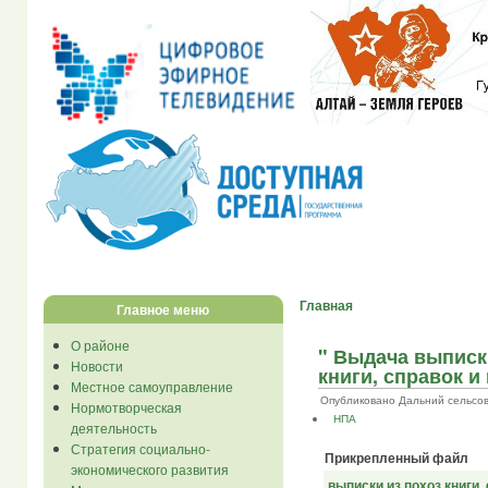
Главная
Главное меню
О районе
" Выдача выписк
Новости
книги, справок и
Местное самоуправление
Опубликовано Дальний сельсовет
Нормотворческая
НПА
деятельность
Стратегия социально-
Прикрепленный файл
экономического развития
выписки из похоз.книги.