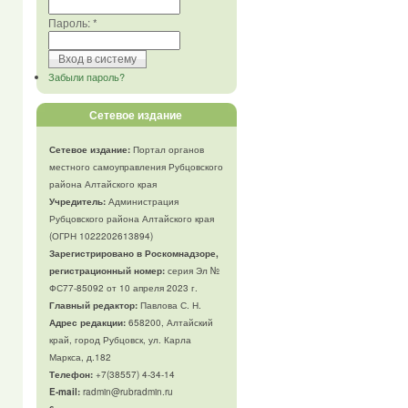
Пароль:
*
Забыли пароль?
Сетевое издание
Сетевое издание:
Портал органов
местного самоуправления Рубцовского
района Алтайского края
Учредитель:
Администрация
Рубцовского района Алтайского края
(ОГРН 1022202613894)
Зарегистрировано в Роскомнадзоре,
регистрационный номер:
серия Эл №
ФС77-85092 от 10 апреля 2023 г.
Главный редактор:
Павлова С. Н.
Адрес редакции:
658200, Алтайский
край, город Рубцовск, ул. Карла
Маркса, д.182
Телефон
:
+7(38557) 4-34-14
E-mail:
radmin@rubradmin.ru