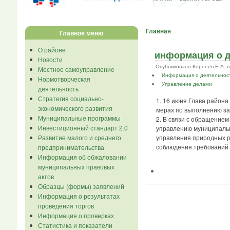
Главная
Главное меню
О районе
информация о д
Новости
Опубликовано Корнеев Е.А. в П
Местное самоуправление
Информация о деятельнос
Нормотворческая
Управление делами
деятельность
Стратегия социально-
1. 16 июня Глава района
экономического развития
мерах по выполнению за
Муниципальные программы
2. В связи с обращением
Инвестиционный стандарт 2.0
управлению муниципальн
Развитие малого и среднего
управления природных р
соблюдения требований з
предпринимательства
Информация об обжаловании
муниципальных правовых
актов
Образцы (формы) заявлений
Информация о результатах
проведения торгов
Информация о проверках
Статистика и показатели