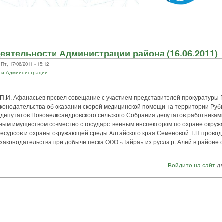
еятельности Администрации района (16.06.2011)
т, 17/06/2011 - 15:12
ти Адмиинистрации
 П.И. Афанасьев провел совещание с участием представителей прокуратуры 
конодательства об оказании скорой медицинской помощи на территории Рубц
 депутатов Новоаелксандровского сельского Собрания депутатов работникам
ым имуществом совместно с государственным инспектором по охране окру
есурсов и охраны окружающей среды Алтайского края Семеновой Т.П провод
аконодательства при добыче песка ООО «Тайра» из русла р. Алей в районе с
Войдите на сайт
дл