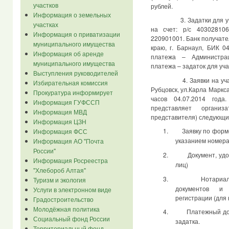
участков
рублей.
Информация о земельных
3. Задатки для участи
участках
на счет: р/с 40302810
Информация о приватизации
220901001. Банк получате
муниципального имущества
краю, г. Барнаул, БИК 0
Информация об аренде
платежа – Администрац
муниципального имущества
платежа – задаток для уча
Выступления руководителей
4. Заявки на участие 
Избирательная комиссия
Рубцовск, ул.Карла Маркса
Прокуратура информирует
часов 04.07.2014 года
Информация ГУФССП
представляет органи
Информация МВД
представителя) следующи
Информация ЦЗН
1.
Заявку по форм
Информация ФСС
указанием номера 
Информация АО "Почта
России"
2.
Документ, уд
Информация Росреестра
лиц)
"Хлебороб Алтая"
3.
Нотариа
Туризм и экология
документов и 
Услуги в электронном виде
регистрации (для 
Градостроительство
Молодёжная политика
4.
Платежный до
Социальный фонд России
задатка.
Территориальный фонд