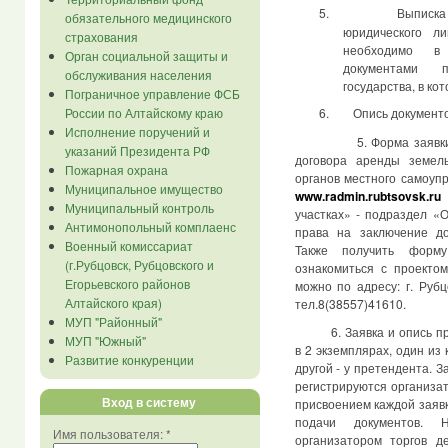
5.
Выписка
обязательного медицинского
юридического л
страхования
необходимо в
Орган социальной защиты и
документами п
обслуживания населения
государства, в ко
Пограничное управление ФСБ
России по Алтайскому краю
6.
Опись документо
Исполнение поручений и
5. Форма заявки на у
указаний Президента РФ
договора аренды земел
Пожарная охрана
органов местного самоуп
Муниципальное имущество
www.radmin.rubtsovsk.ru
в
Муниципальный контроль
участках» - подраздел «
Антимонопольный комплаенс
права на заключение до
Военный комиссариат
Также получить форму
(г.Рубцовск, Рубцовского и
ознакомиться с проекто
Егорьевского районов
можно по адресу: г. Рубц
Алтайского края)
тел.8(38557)41610.
МУП "Районный"
6. Заявка и опись 
МУП "Южный"
в 2 экземплярах, один из 
Развитие конкуренции
другой - у претендента. 
регистрируются организа
Вход в систему
присвоением каждой заяв
подачи документов. 
Имя пользователя:
*
организатором торгов д