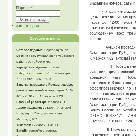
указанием номера, даты и
Пароль:
*
7. Участники аукциона
день после окончания прие
часов до 12-00 часов 0
Забыли пароль?
признается физическое и
соблюдением всех треб
Сетевое издание
торгов.
Аукцион проводится в 
Сетевое издание:
Портал органов
Администрации Рубцовско
местного самоуправления Рубцовского
К.Маркса, 182 (актовый зал
района Алтайского края
8. Победителем аукц
Учредитель:
Администрация
участник, предложивший
Рубцовского района Алтайского края
арендной платы. Побе
(ОГРН 1022202613894)
пятнадцати банковских д
Зарегистрировано в Роскомнадзоре,
сформировавшуюся по ит
регистрационный номер:
серия Эл №
внесенного задатка на ра
ФС77-85092 от 10 апреля 2023 г.
получатель - УФК по А
Главный редактор:
Павлова С. Н.
Администрации Рубцовско
Адрес редакции:
658200, Алтайский
Банка России по Алтайск
край, город Рубцовск, ул. Карла
ОКТМО 01638471, ИНН
Маркса, д.182
09211105013100000120.
Телефон
:
+7(38557) 4-34-14
9. Результаты аукцио
E-mail:
radmin@rubradmin.ru
проведения аукциона. 