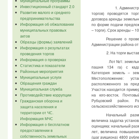
Муниципальные программы
Инвестиционный стандарт 2.0
1. Администрацией Р
Развитие малого и среднего
торгов) проводятся то
предпринимательства
договора аренды земельно
Информация об обжаловании
по форме подачи предлож
муниципальных правовых
– торги). Срок аренды – 10
актов
Решение о прове
Образцы (формы) заявлений
Администрации района от 
Информация о результатах
2. На торги выставл
проведения торгов
Информация о проверках
Лот №1: земельный 
Статистика и показатели
пашня
134 га
) с када
Районные мероприятия
Категория земель – зем
Муниципальные услуги
Местоположение: уста
Обращения граждан
расположенного за пред
Муниципальная служба
Участок находится приме
на юго-восток. Почтов
Противодействие коррупции
Рубцовский район. Р
Гражданская оборона и
сельскохозяйственного ис
защита населения и
территории от ЧС.
Начальный разм
Информация МЧС
величина задатка устано
Информация о бесплатном
оценщика: начальный раз
предоставлении в
лет, величина повышени
собственность земельных
(шаг аукциона) 4800 рубле