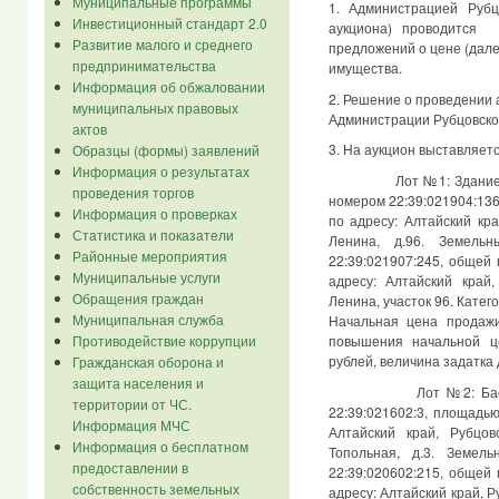
Муниципальные программы
1. Администрацией Рубц
Инвестиционный стандарт 2.0
аукциона) проводится 
Развитие малого и среднего
предложений о цене (дале
предпринимательства
имущества.
Информация об обжаловании
2. Решение о проведении
муниципальных правовых
Администрации Рубцовског
актов
3. На аукцион выставляетс
Образцы (формы) заявлений
Информация о результатах
Лот №1: Здание детск
проведения торгов
номером 22:39:021904:13
Информация о проверках
по адресу: Алтайский кра
Статистика и показатели
Ленина, д.96. Земель
Районные мероприятия
22:39:021907:245, общей
Муниципальные услуги
адресу: Алтайский край,
Обращения граждан
Ленина, участок 96. Катег
Муниципальная служба
Начальная цена продаж
повышения начальной ц
Противодействие коррупции
рублей, величина задатка 
Гражданская оборона и
защита населения и
Лот №2: Бассейн (з
территории от ЧС.
22:39:021602:3, площадь
Информация МЧС
Алтайский край, Рубцов
Информация о бесплатном
Топольная, д.3. Земел
предоставлении в
22:39:020602:215, общей
собственность земельных
адресу: Алтайский край, Р