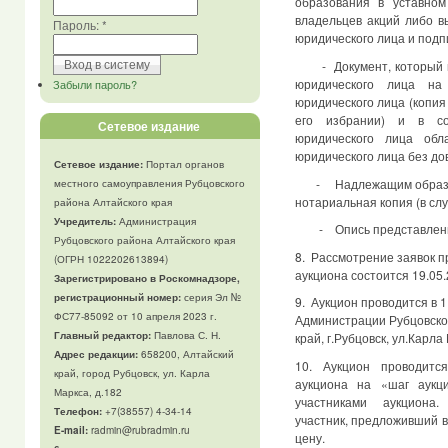
образования в уставном
владельцев акций либо в
Пароль:
*
юридического лица и подп
- Документ, который п
юридического лица на
Забыли пароль?
юридического лица (копия
его избрании) и в со
Сетевое издание
юридического лица обл
юридического лица без до
Сетевое издание:
Портал органов
- Надлежащим образом 
местного самоуправления Рубцовского
нотариальная копия (в слу
района Алтайского края
Учредитель:
Администрация
- Опись представленн
Рубцовского района Алтайского края
8. Рассмотрение заявок п
(ОГРН 1022202613894)
аукциона состоится 19.05.2
Зарегистрировано в Роскомнадзоре,
регистрационный номер:
серия Эл №
9. Аукцион проводится в 1
ФС77-85092 от 10 апреля 2023 г.
Администрации Рубцовског
Главный редактор:
Павлова С. Н.
край, г.Рубцовск, ул.Карла
Адрес редакции:
658200, Алтайский
10. Аукцион проводит
край, город Рубцовск, ул. Карла
аукциона на «шаг аукц
Маркса, д.182
участниками аукциона
Телефон
:
+7(38557) 4-34-14
участник, предложивший 
E-mail:
radmin@rubradmin.ru
цену.