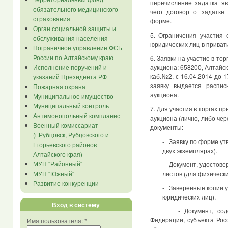
перечисление задатка я
обязательного медицинского
чего договор о задатке
страхования
форме.
Орган социальной защиты и
5. Ограничения участия 
обслуживания населения
юридических лиц в приват
Пограничное управление ФСБ
России по Алтайскому краю
6. Заявки на участие в то
Исполнение поручений и
аукциона: 658200, Алтайск
каб.№2, с 16.04.2014 до 
указаний Президента РФ
заявку выдается распис
Пожарная охрана
аукциона.
Муниципальное имущество
Муниципальный контроль
7. Для участия в торгах п
Антимонопольный комплаенс
аукциона (лично, либо че
Военный комиссариат
документы:
(г.Рубцовск, Рубцовского и
- Заявку по форме ут
Егорьевского районов
двух экземплярах).
Алтайского края)
МУП "Районный"
- Документ, удостове
МУП "Южный"
листов (для физически
Развитие конкуренции
- Заверенные копии у
юридических лиц).
Вход в систему
- Документ, содержа
Федерации, субъекта Рос
Имя пользователя:
*