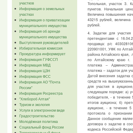
участков
Топольная, участок 3. 
Информация о земельных
пунктов. Начальная це
Величина повышения нач
участках
43215 рублей, величина 
Информация о приватизации
рублей.
муниципального имущества
Информация об аренде
4. Задатки для участи
муниципального имущества
претендентами с 16.04.
Выступления руководителей
продавца: р/с 4030281
Избирательная комиссия
220901001, УФК по Алтай
Прокуратура информирует
района Алтайского края, 
Информация ГУФССП
по Алтайскому краю г.
Информация МВД
платежа – Администрац
платежа – задаток для уч
Информация ЦЗН
Датой внесения задатка 
Информация ФСС
средств на вышеуказанны
Информация АО "Почта
для участия в аукцион
России"
следующем порядке: а) у
Информация Росреестра
победителя, - в течение
"Хлебороб Алтая"
итогов аукциона; б) пре
Туризм и экология
аукционе, - в течение 
Услуги в электронном виде
протокола о признании
Градостроительство
Данное сообщение являе
Молодёжная политика
договора о задатке в со
Социальный фонд России
кодекса Российской Феде
Территориальный фонд