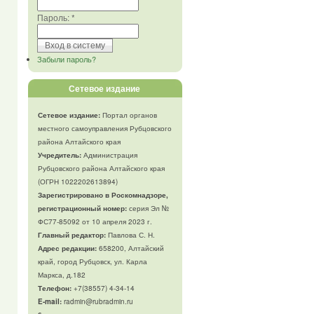
Пароль:
*
Забыли пароль?
Сетевое издание
Сетевое издание:
Портал органов
местного самоуправления Рубцовского
района Алтайского края
Учредитель:
Администрация
Рубцовского района Алтайского края
(ОГРН 1022202613894)
Зарегистрировано в Роскомнадзоре,
регистрационный номер:
серия Эл №
ФС77-85092 от 10 апреля 2023 г.
Главный редактор:
Павлова С. Н.
Адрес редакции:
658200, Алтайский
край, город Рубцовск, ул. Карла
Маркса, д.182
Телефон
:
+7(38557) 4-34-14
E-mail:
radmin@rubradmin.ru