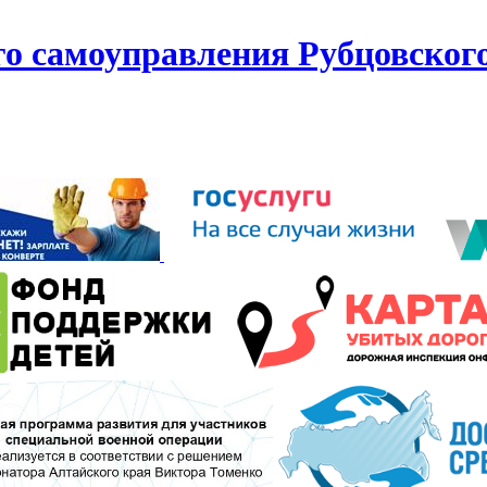
го самоуправления Рубцовског