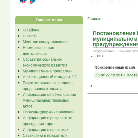
Главная
Главное меню
О районе
Постановление №
Новости
муниципальном 
Местное самоуправление
предупреждения
Нормотворческая
Опубликовано Большешелковник.
деятельность
НПА
Стратегия социально-
экономического развития
Прикрепленный файл
Муниципальные программы
55 от 27.12.2013. Пос
Инвестиционный стандарт 2.0
Развитие малого и среднего
предпринимательства
Информация об обжаловании
муниципальных правовых
актов
Образцы (формы) заявлений
Информация о результатах
проведения торгов
Информация о проверках
Статистика и показатели