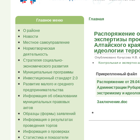
Главная
Главное меню
О районе
Распоряжение о
Новости
экспертизы про
Местное самоуправление
Алтайского кра
Нормотворческая
идеологии терр
деятельность
Опубликовано Качусова Н.В. в Ч
Стратегия социально-
Контрольная и экспертно-
экономического развития
Муниципальные программы
Прикрепленный файл
Инвестиционный стандарт 2.0
Распоряжение от 29.0
Развитие малого и среднего
Администрации Рубцов
предпринимательства
экстремизму и идеоло
Информация об обжаловании
муниципальных правовых
Заключение.doc
актов
Образцы (формы) заявлений
Информация о результатах
проведения торгов
Информация о проверках
Статистика и показатели