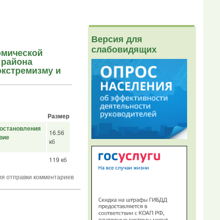
Версия для
слабовидящих
омической
 района
экстремизму и
Размер
постановления
16.56
вие
кб
119 кб
я отправки комментариев