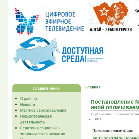
Главная
Главное меню
О районе
Постановление № 
Новости
иной оплачиваем
Местное самоуправление
Опубликовано Большешелковник...
Нормотворческая
НПА
деятельность
Стратегия социально-
Прикрепленный файл
экономического развития
№ 13 от 20.04.26 Поряд