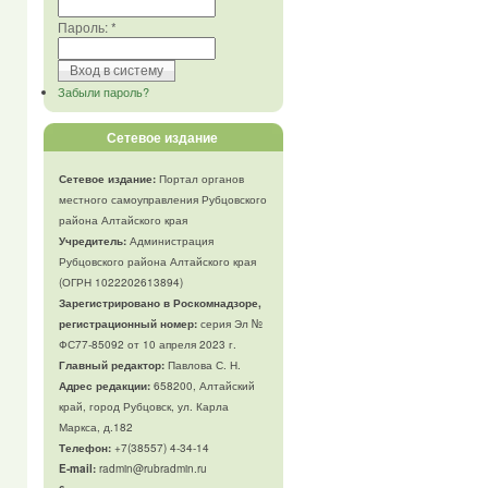
Пароль:
*
Забыли пароль?
Сетевое издание
Сетевое издание:
Портал органов
местного самоуправления Рубцовского
района Алтайского края
Учредитель:
Администрация
Рубцовского района Алтайского края
(ОГРН 1022202613894)
Зарегистрировано в Роскомнадзоре,
регистрационный номер:
серия Эл №
ФС77-85092 от 10 апреля 2023 г.
Главный редактор:
Павлова С. Н.
Адрес редакции:
658200, Алтайский
край, город Рубцовск, ул. Карла
Маркса, д.182
Телефон
:
+7(38557) 4-34-14
E-mail:
radmin@rubradmin.ru