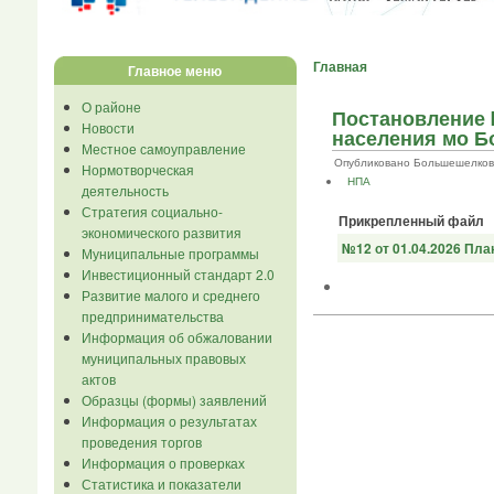
Главная
Главное меню
О районе
Постановление 
Новости
населения мо Б
Местное самоуправление
Опубликовано Большешелковник.
Нормотворческая
НПА
деятельность
Стратегия социально-
Прикрепленный файл
экономического развития
№12 от 01.04.2026 Пла
Муниципальные программы
Инвестиционный стандарт 2.0
Развитие малого и среднего
предпринимательства
Информация об обжаловании
муниципальных правовых
актов
Образцы (формы) заявлений
Информация о результатах
проведения торгов
Информация о проверках
Статистика и показатели