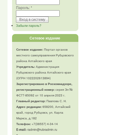
Пароль:
*
Забыли пароль?
Сетевое издание
Сетевое издание:
Портал органов
местного самоуправления Рубцовского
района Алтайского края
Учредитель:
Администрация
Рубцовского района Алтайского края
(ОГРН 1022202613894)
Зарегистрировано в Роскомнадзоре,
регистрационный номер:
серия Эл №
ФС77-85092 от 10 апреля 2023 г.
Главный редактор:
Павлова С. Н.
Адрес редакции:
658200, Алтайский
край, город Рубцовск, ул. Карла
Маркса, д.182
Телефон
:
+7(38557) 4-34-14
E-mail:
radmin@rubradmin.ru