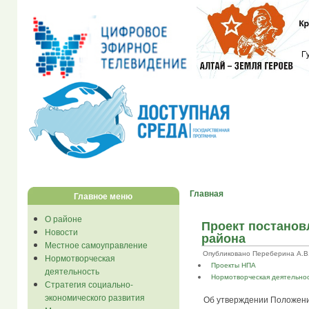
Главная
Главное меню
О районе
Проект постанов
Новости
района
Местное самоуправление
Опубликовано Переберина А.В. в
Нормотворческая
Проекты НПА
деятельность
Нормотворческая деятельно
Стратегия социально-
экономического развития
Об утверждении Положени